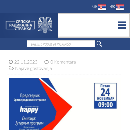
SRB
SRB
22.11.2023.
0 Komentara
Najave gostovanja