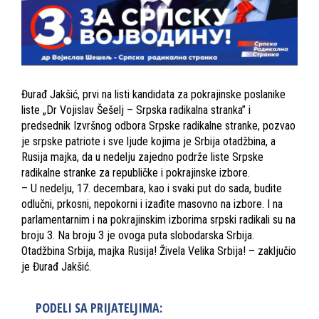
Đurađ Jakšić, prvi na listi kandidata za pokrajinske poslanike
liste „Dr Vojislav Šešelj – Srpska radikalna stranka” i
predsednik Izvršnog odbora Srpske radikalne stranke, pozvao
je srpske patriote i sve ljude kojima je Srbija otadžbina, a
Rusija majka, da u nedelju zajedno podrže liste Srpske
radikalne stranke za republičke i pokrajinske izbore.
– U nedelju, 17. decembara, kao i svaki put do sada, budite
odlučni, prkosni, nepokorni i izađite masovno na izbore. I na
parlamentarnim i na pokrajinskim izborima srpski radikali su na
broju 3. Na broju 3 je ovoga puta slobodarska Srbija.
Otadžbina Srbija, majka Rusija! Živela Velika Srbija! – zaključio
je Đurađ Jakšić.
PODELI SA PRIJATELJIMA: