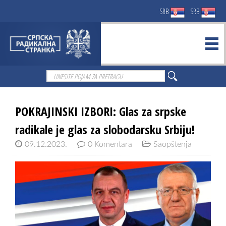
SRB
SRB
POKRAJINSKI IZBORI: Glas za srpske
radikale je glas za slobodarsku Srbiju!
09.12.2023.
0 Komentara
Saopštenja