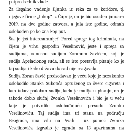
potpredsednik vlade.
Za ilegalno vađenje šljunka iz reka za te koridore, tj.
njegove firme „Inkop
”
iz Ćuprije, on je bio osuđen januara
2019. na dve godine zatvora, a jula iste godine, odmah
oslobođen po ko zna koji put.
Šta je još interesantnije? Pored sprege tog kriminala, na
čijem je vrhu gospodin Veselinović, jeste i sprega sa
sudijama, odnosno sudijom Zoranom Savićem, koji je
sudija Apelacionog suda, ali se isto postavlja pitanje ko je
taj sudija i kako država do sad nije reagovala.
Sudija Zoran Savić predsedavao je veću koje je nezakonito
oslobodilo Stanka Subotića optuženog za šverc cigareta i
kao takav podoban sudija, kada je mafija u pitanju, on je
takođe dobio slučaj Zvonka Veselinovića i bio je u veću
koje je potvrdilo oslobađajuću presudu Zvonku
Veselinoviću. Taj sudija ima tri stana na području
Beograda, ima vilu na Avali i uz pomoć Zvonka
Veselinovića izgradio je zgradu sa 13 apartmana na