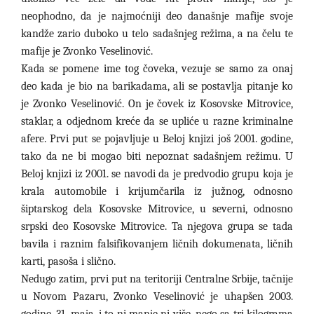
neophodno, da je najmoćniji deo današnje mafije svoje
kandže zario duboko u telo sadašnjeg režima, a na čelu te
mafije je Zvonko Veselinović.
Kada se pomene ime tog čoveka, vezuje se samo za onaj
deo kada je bio na barikadama, ali se postavlja pitanje ko
je Zvonko Veselinović. On je čovek iz Kosovske Mitrovice,
staklar, a odjednom kreće da se upliće u razne kriminalne
afere. Prvi put se pojavljuje u Beloj knjizi još 2001. godine,
tako da ne bi mogao biti nepoznat sadašnjem režimu. U
Beloj knjizi iz 2001. se navodi da je predvodio grupu koja je
krala automobile i krijumčarila iz južnog, odnosno
šiptarskog dela Kosovske Mitrovice, u severni, odnosno
srpski deo Kosovske Mitrovice. Ta njegova grupa se tada
bavila i raznim falsifikovanjem ličnih dokumenata, ličnih
karti, pasoša i slično.
Nedugo zatim, prvi put na teritoriji Centralne Srbije, tačnije
u Novom Pazaru, Zvonko Veselinović je uhapšen 2003.
godine, 31. maja, i to ni manje ni više, nego sa tri kilograma