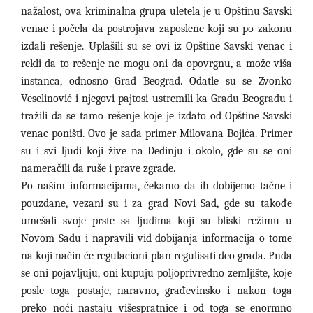
nažalost, ova kriminalna grupa uletela je u Opštinu Savski
venac i počela da postrojava zaposlene koji su po zakonu
izdali rešenje. Uplašili su se ovi iz Opštine Savski venac i
rekli da to rešenje ne mogu oni da opovrgnu, a može viša
instanca, odnosno Grad Beograd. Odatle su se Zvonko
Veselinović i njegovi pajtosi ustremili ka Gradu Beogradu i
tražili da se tamo rešenje koje je izdato od Opštine Savski
venac poništi. Ovo je sada primer Milovana Bojića. Primer
su i svi ljudi koji žive na Dedinju i okolo, gde su se oni
nameračili da ruše i prave zgrade.
Po našim informacijama, čekamo da ih dobijemo tačne i
pouzdane, vezani su i za grad Novi Sad, gde su takođe
umešali svoje prste sa ljudima koji su bliski režimu u
Novom Sadu i napravili vid dobijanja informacija o tome
na koji način će regulacioni plan regulisati deo grada. Pnda
se oni pojavljuju, oni kupuju poljoprivredno zemljište, koje
posle toga postaje, naravno, građevinsko i nakon toga
preko noći nastaju višespratnice i od toga se enormno