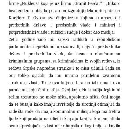
firme „Nukleus
”
koja je uz firmu „Granit Peščar
”
i „Inkop
”
bez tendera dobijala posao na izgradnji dela auto-puta na
Koridoru 11. Ovo su sve činjenice sa kojima su upoznati i
predsednik države i predsednik vlade i ministri i
potpredsednici vlade i tužioci i sudije i dobar deo medija.
Četiri godine smo mi srpski radikali u republičkom
parlamentu neprekidno upozoravali, najviše predsednika
države i predsednika vlade, da kasne u obračunu sa
kriminalnim grupama, sa kriminalcima iz svojih redova, iz
redova Srpske napredne stranke i to nisu učinili. Sada su
oni toliko ojačali, da mi imamo paralelnu zvaničnu
strukturu vlasti. To je ova koja se bira na izborima i ovu
paralelnu koju čini mafija. Ovoj koju čini mafija legitimni
režim trenutno ne može ništa, apsolutno ništa. Oni mogu
da se busaju kako imaju izvršitelje da sirotinji otimaju i da
rade šta rade, da imaju komunalnu miliciju koja maltretira
ljude koji prodaju na ulici i sklapaju kraj sa krajem, ali da
ova naprednjačka vlast nije uhapsila nikog i nije se bavila