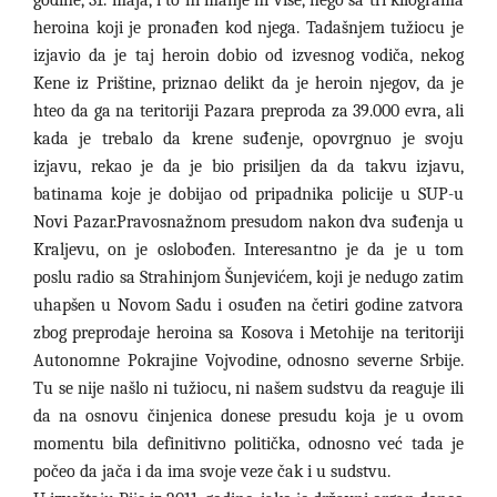
heroina koji je pronađen kod njega. Tadašnjem tužiocu je
izjavio da je taj heroin dobio od izvesnog vodiča, nekog
Kene iz Prištine, priznao delikt da je heroin njegov, da je
hteo da ga na teritoriji Pazara preproda za 39.000 evra, ali
kada je trebalo da krene suđenje, opovrgnuo je svoju
izjavu, rekao je da je bio prisiljen da da takvu izjavu,
batinama koje je dobijao od pripadnika policije u SUP-u
Novi Pazar.Pravosnažnom presudom nakon dva suđenja u
Kraljevu, on je oslobođen. Interesantno je da je u tom
poslu radio sa Strahinjom Šunjevićem, koji je nedugo zatim
uhapšen u Novom Sadu i osuđen na četiri godine zatvora
zbog preprodaje heroina sa Kosova i Metohije na teritoriji
Autonomne Pokrajine Vojvodine, odnosno severne Srbije.
Tu se nije našlo ni tužiocu, ni našem sudstvu da reaguje ili
da na osnovu činjenica donese presudu koja je u ovom
momentu bila definitivno politička, odnosno već tada je
počeo da jača i da ima svoje veze čak i u sudstvu.