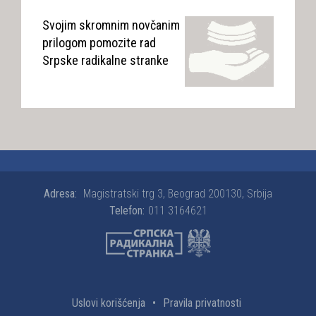
Svojim skromnim novčanim
prilogom pomozite rad
Srpske radikalne stranke
Adresa:
Magistratski trg 3, Beograd 200130, Srbija
Telefon:
011 3164621
Uslovi korišćenja
•
Pravila privatnosti