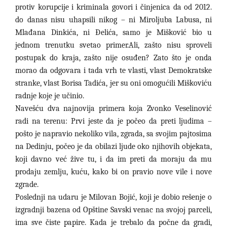
protiv korupcije i kriminala govori i činjenica da od 2012.
do danas nisu uhapsili nikog – ni Miroljuba Labusa, ni
Mlađana Dinkića, ni Đelića, samo je Mišković bio u
jednom trenutku svetao primer.Ali, zašto nisu sproveli
postupak do kraja, zašto nije osuđen? Zato što je onda
morao da odgovara i tada vrh te vlasti, vlast Demokratske
stranke, vlast Borisa Tadića, jer su oni omogućili Miškoviću
radnje koje je učinio.
Navešću dva najnovija primera koja Zvonko Veselinović
radi na terenu: Prvi jeste da je počeo da preti ljudima –
pošto je napravio nekoliko vila, zgrada, sa svojim pajtosima
na Dedinju, počeo je da obilazi ljude oko njihovih objekata,
koji davno već žive tu, i da im preti da moraju da mu
prodaju zemlju, kuću, kako bi on pravio nove vile i nove
zgrade.
Poslednji na udaru je Milovan Bojić, koji je dobio rešenje o
izgradnji bazena od Opštine Savski venac na svojoj parceli,
ima sve čiste papire. Kada je trebalo da počne da gradi,