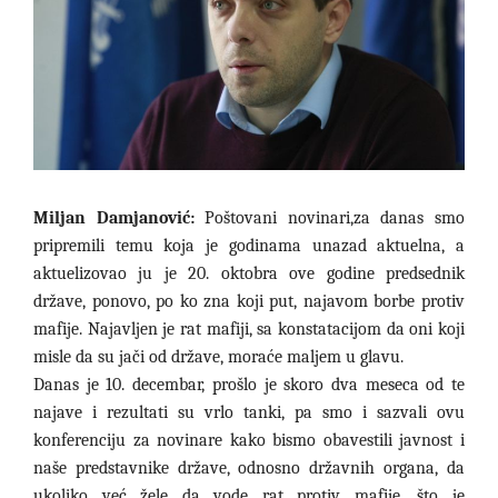
Miljan Damjanović:
Poštovani novinari,za danas smo
pripremili temu koja je godinama unazad aktuelna, a
aktuelizovao ju je 20. oktobra ove godine predsednik
države, ponovo, po ko zna koji put, najavom borbe protiv
mafije. Najavljen je rat mafiji, sa konstatacijom da oni koji
misle da su jači od države, moraće maljem u glavu.
Danas je 10. decembar, prošlo je skoro dva meseca od te
najave i rezultati su vrlo tanki, pa smo i sazvali ovu
konferenciju za novinare kako bismo obavestili javnost i
naše predstavnike države, odnosno državnih organa, da
ukoliko već žele da vode rat protiv mafije, što je