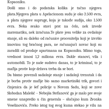
Kopaoniku.
Došli smo i do podataka kolika je tačno njegova
plata.Njegova plata u Apelacionom sudu je oko 2.500 evra,
a plata njegove supruge, koja je takođe sudija, oko 1.500
evra. Neka svako stavi prst na čelo, nek izvede
matematiku, nek izračuna.Te plate jesu velike za ovdašnje
stanje, ali su daleko od računice procenitelja koji je izvršio
imovinu tog bračnog para, ne računajući novac koji su
zaradili od prodaje apartmana na Kopaoniku. Mimo toga,
vrednost iznosi 1,2 miliona evra. Dakle stanovi, vila i
automobili. To je naše sudstvo danas, to je kriminal, to je
mafija protiv koje država treba da se bori.
Da bismo povezali sadašnje stanje i sadašnji trenutak i da
je borba protiv mafije bio samo marketinški trik, govori i
činjenica da je šef policije u Novom Sadu, koji se zove
Slobodan Malešić – Nebojša Stefanović ga je malo pre svoje
smene unapredio u čin generala – slučajno kum Zvonka
Veselinovića. Preko istog tog svog kuma stekao je vilu na