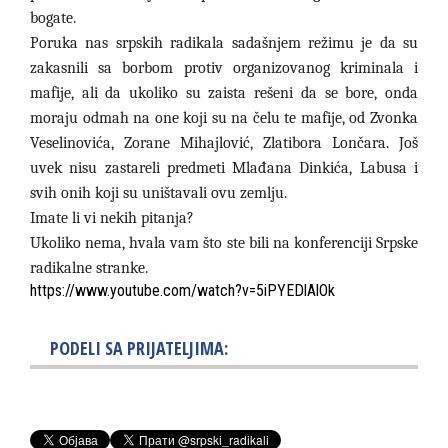
bogate.
Poruka nas srpskih radikala sadašnjem režimu je da su
zakasnili sa borbom protiv organizovanog kriminala i
mafije, ali da ukoliko su zaista rešeni da se bore, onda
moraju odmah na one koji su na čelu te mafije, od Zvonka
Veselinovića, Zorane Mihajlović, Zlatibora Lončara. Još
uvek nisu zastareli predmeti Mlađana Dinkića, Labusa i
svih onih koji su uništavali ovu zemlju.
Imate li vi nekih pitanja?
Ukoliko nema, hvala vam što ste bili na konferenciji Srpske
radikalne stranke.
https://www.youtube.com/watch?v=5iPYEDlAlOk
PODELI SA PRIJATELJIMA: