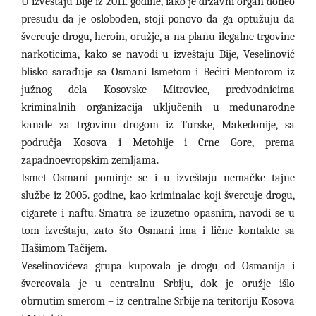
U izveštaju Bije iz 2011. godine, iako je državni organ doneo
presudu da je oslobođen, stoji ponovo da ga optužuju da
švercuje drogu, heroin, oružje, a na planu ilegalne trgovine
narkoticima, kako se navodi u izveštaju Bije, Veselinović
blisko sarađuje sa Osmani Ismetom i Bećiri Mentorom iz
južnog dela Kosovske Mitrovice, predvodnicima
kriminalnih organizacija uključenih u međunarodne
kanale za trgovinu drogom iz Turske, Makedonije, sa
područja Kosova i Metohije i Crne Gore, prema
zapadnoevropskim zemljama.
Ismet Osmani pominje se i u izveštaju nemačke tajne
službe iz 2005. godine, kao kriminalac koji švercuje drogu,
cigarete i naftu. Smatra se izuzetno opasnim, navodi se u
tom izveštaju, zato što Osmani ima i lične kontakte sa
Hašimom Tačijem.
Veselinovićeva grupa kupovala je drogu od Osmanija i
švercovala je u centralnu Srbiju, dok je oružje išlo
obrnutim smerom – iz centralne Srbije na teritoriju Kosova