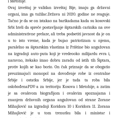
i Metohije.
Ovaj izveštaj je validan izveštaj Bije, imaju ga državni
organi, ima ga tužilac.Država ni 2020. godine ne reaguje.
Tačno je da se on istakao na barikadama kada su kosovski
Srbi hteli da spreče postavljanje šiptarskih carinika na ove
administrativne prelaze, ali treba podsetiti javnost da je on
u to isto vreme, kada je bujao patriotizam u njemu,
paralelno sa šiptarskim vlastima iz Prištine bio angažovan
na izgradnji auto-puta koji je vredeooko milijardu evra i,
naravno, itekako imao dobru zaradu od istih tih Šiptara,
protiv kojih se kao borio. On čak priznaje da se obogatio
preuzimajući monopol na dovođenje robe iz centralne
Srbije i ostatka Srbije, jer je tada ta roba bila
oslobođenaPDV-a za teritoriju Kosova i Metohije, a zatim
je sa ovakvom biografijom i ovakvim spoznajama i
znanjem državnih organa angažovan od strane Zorane
Mihajlović na izgradnji Koridora 10 i Koridora 11. Zorana
Mihajlović je u tom trenutku bila i ministar i