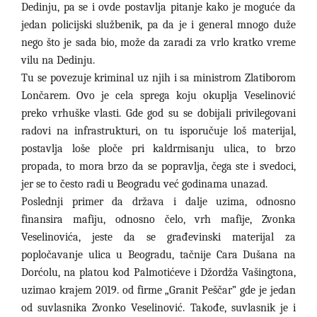
Dedinju, pa se i ovde postavlja pitanje kako je moguće da
jedan policijski službenik, pa da je i general mnogo duže
nego što je sada bio, može da zaradi za vrlo kratko vreme
vilu na Dedinju.
Tu se povezuje kriminal uz njih i sa ministrom Zlatiborom
Lončarem. Ovo je cela sprega koju okuplja Veselinović
preko vrhuške vlasti. Gde god su se dobijali privilegovani
radovi na infrastrukturi, on tu isporučuje loš materijal,
postavlja loše ploče pri kaldrmisanju ulica, to brzo
propada, to mora brzo da se popravlja, čega ste i svedoci,
jer se to često radi u Beogradu već godinama unazad.
Poslednji primer da država i dalje uzima, odnosno
finansira mafiju, odnosno čelo, vrh mafije, Zvonka
Veselinovića, jeste da se građevinski materijal za
popločavanje ulica u Beogradu, tačnije Cara Dušana na
Dorćolu, na platou kod Palmotićeve i Džordža Vašingtona,
uzimao krajem 2019. od firme „Granit Peščar
”
gde je jedan
od suvlasnika Zvonko Veselinović. Takođe, suvlasnik je i