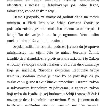
identiteta i učešća u fabrikovanju još jedne lažne,
takozvane, vojvođanske nacije.
Dame i gospodo, za manje od godinu dana na mestu
ministra u Vladi Republike Srbije Gordana Čomić je
pokazala zaista ogroman raskošan talenat za antisrpsko i
izdajničko delovanje i nanela je ogromnu štetu našim
nacionalnim i državnim interesima.
Srpska radikalna stranka podseća javnost da je upravo
ministarstvo, na čijem čelu se nalazi Gordana Čomić,
izradilo dva skandalozna protivustavna zakona i to Zakon
o rodnoj ravnopravnosti i Zakon o zabrani diskriminacije
koje je, nažalost, Narodna skupština Republike Srbije
usvojila. Gordana Čomić je neko ko ne posustaje da po
svaku cenu gurne u skupštinsku proceduru i sramni zakon
o takozvanim istopolnim zajednicama, a zapravo zakon
koji treba da legalizuje gej brakove u Srbiji i omogući čak i
usvajanje dece istopolnim partnerima. Vama je poznato da
je Srpska radikalna stranka, unazad nekoliko meseci,