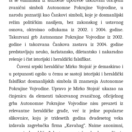
bi se eliminisali iz službene upotrebe takozvani oficijelni
zvanični simboli Autonomne Pokrajine Vojvodine, u
narodu poznatiji kao Čankovi simboli, koje je dosmanlijski
režim političkim nasiljem, bez zakonskog i ustavnog
osnova, oktroisao odlukama iz 2002. i 2004. godine.
Takozvani grb Autonomne Pokrajine Vojvodine iz 2002.
godine i takozvana Čankova zastava iz 2004. godine
predstavljaju neuko, šarlatansko, diletantsko i nakaradno
rešenje i čist istorijski i heraldički falsifikat.
Čuveni srpski heraldičar Mirko Stojnić je demaskirao i
u potpunosti ogolio u čemu se sastoji istorijski i heraldički
falsifikat dosmanlijskih simbola ili znamenja Autonomne
Pokrajine Vojvodine. Upravo je Mirko Stojnić ukazao na
činjenicu da elementi takozvanog zvaničnog, oficijelnog
grba Autonomne Pokrajine Vojvodine nisu preuzeti iz
relevantne heraldičke građe, već iz jedne popularne
slikovnice, koju je tridesetih godina dvadesetog veka
izdavala zagrebačka firma „Kavahag
”
. Naime
anonimni,