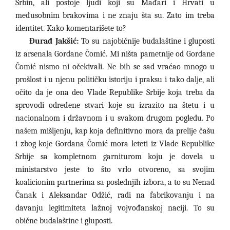
Srbin, ali postoje ljudi koji su Mađari i Hrvati u
međusobnim brakovima i ne znaju šta su. Zato im treba
identitet. Kako komentarišete to?
Đurađ Jakšić:
To su najobičnije budalaštine i gluposti
iz arsenala Gordane Čomić. Mi ništa pametnije od Gordane
Čomić nismo ni očekivali. Ne bih se sad vraćao mnogo u
prošlost i u njenu političku istoriju i praksu i tako dalje, ali
očito da je ona deo Vlade Republike Srbije koja treba da
sprovodi određene stvari koje su izrazito na štetu i u
nacionalnom i državnom i u svakom drugom pogledu. Po
našem mišljenju, kap koja definitivno mora da prelije čašu
i zbog koje Gordana Čomić mora leteti iz Vlade Republike
Srbije sa kompletnom garniturom koju je dovela u
ministarstvo jeste to što vrlo otvoreno, sa svojim
koalicionim partnerima sa poslednjih izbora, a to su Nenad
Čanak i Aleksandar Odžić, radi na fabrikovanju i na
davanju legitimiteta lažnoj vojvođanskoj naciji. To su
obične budalaštine i gluposti.