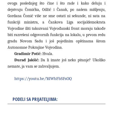
ovoga poslednjeg što čine i što rade i kako deluju i
dejstvuju Čomićka, Odžić i Čanak, po našem mišljenju,
Gordana Čomić više ne sme ostati ni sekunde, ni sata na
funkciji ministra, a Čankova Liga socijaldemokrata
Vojvodine iliti takozvani Vojvođanski front moraju takođe
biti razrešeni odgovornih funkcija na lokalu, u prvom redu
gradu Novom Sadu i još pojedinim opštinama širom
Autonomne Pokrajine Vojvodina.
Gradimir Potić:
Hvala.
Đurađ Jakšić:
Da li imate još neko pitanje? Ukoliko
nemate, ja vam se zahvaljujem.
https://youtu.be/YdWbFbSFsOQ
PODELI SA PRIJATELJIMA: