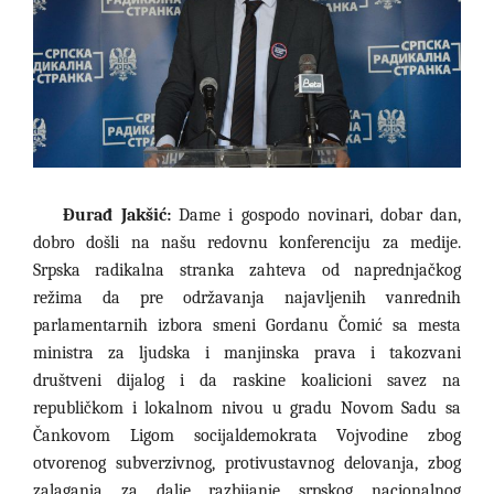
Đurađ Jakšić:
Dame i gospodo novinari, dobar dan,
dobro
došli na našu redovnu konferenciju za medije.
Srpska radikalna stranka zahteva od naprednjačkog
režima da pre održavanja najavljenih vanrednih
parlamentarnih izbora smeni Gordanu Čomić sa mesta
ministra za ljudska i manjinska prava i takozvani
društveni dijalog i da raskine koalicioni savez na
republičkom i lokalnom nivou u gradu Novom Sadu sa
Čankovom Ligom socijaldemokrata Vojvodine zbog
otvorenog subverzivnog, protivustavnog delovanja, zbog
zalaganja za dalje razbijanje srpskog nacionalnog