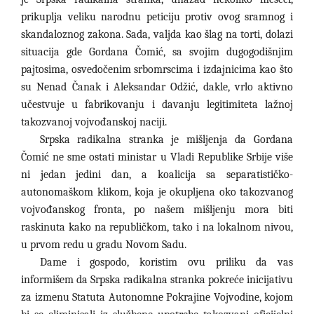
prikuplja veliku narodnu peticiju protiv ovog sramnog i
skandaloznog zakona. Sada, valjda kao šlag na torti, dolazi
situacija gde Gordana Čomić, sa svojim dugogodišnjim
pajtosima, osvedočenim srbomrscima i izdajnicima kao što
su Nenad Čanak i Aleksandar Odžić, dakle, vrlo aktivno
učestvuje u fabrikovanju i davanju legitimiteta lažnoj
takozvanoj vojvođanskoj naciji.
Srpska radikalna stranka je mišljenja da Gordana
Čomić ne sme ostati ministar u Vladi Republike Srbije više
ni jedan jedini dan, a koalicija sa separatističko-
autonomaškom klikom, koja je okupljena oko takozvanog
vojvođanskog fronta, po našem mišljenju mora biti
raskinuta kako na republičkom, tako i na lokalnom nivou,
u prvom redu u gradu Novom Sadu.
Dame i gospodo, koristim ovu priliku da vas
informišem da Srpska radikalna stranka pokreće inicijativu
za izmenu Statuta Autonomne Pokrajine Vojvodine, kojom