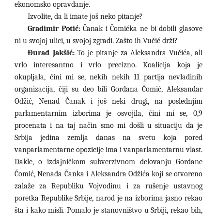
ekonomsko opravdanje.
Izvolite, da li imate još neko pitanje?
Gradimir Potić:
Čanak i Čomićka ne bi dobili glasove
ni u svojoj ulici, u svojoj zgradi. Zašto ih Vučić drži?
Đurađ Jakšić:
To je pitanje za Aleksandra Vučića, ali
vrlo interesantno i vrlo precizno. Koalicija koja je
okupljala, čini mi se, nekih nekih 11 partija nevladinih
organizacija, čiji su deo bili Gordana Čomić, Aleksandar
Odžić, Nenad Čanak i još neki drugi, na poslednjim
parlamentarnim izborima je osvojila, čini mi se, 0,9
procenata i na taj način smo mi došli u situaciju da je
Srbija jedina zemlja danas na svetu koja pored
vanparlamentarne opozicije ima i vanparlamentarnu vlast.
Dakle, o izdajničkom subverzivnom delovanju Gordane
Čomić, Nenada Čanka i Aleksandra Odžića koji se otvoreno
zalaže za Republiku Vojvodinu i za rušenje ustavnog
poretka Republike Srbije, narod je na izborima jasno rekao
šta i kako misli. Pomalo je stanovništvo u Srbiji, rekao bih,