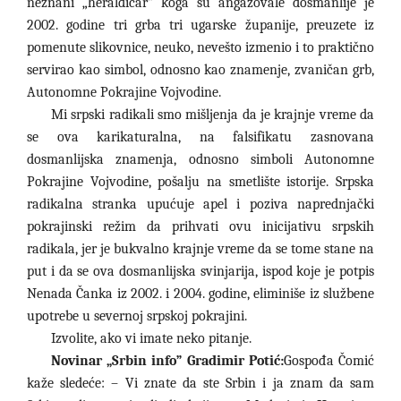
neznani „heraldičar
”
koga su angažovale dosmanlije je
2002. godine tri grba tri ugarske županije, preuzete iz
pomenute slikovnice, neuko, nevešto izmenio i to praktično
servirao kao simbol, odnosno kao znamenje, zvaničan grb,
Autonomne Pokrajine Vojvodine.
Mi srpski radikali smo mišljenja da je krajnje vreme da
se ova karikaturalna, na falsifikatu zasnovana
dosmanlijska znamenja, odnosno simboli Autonomne
Pokrajine Vojvodine, pošalju na smetlište istorije. Srpska
radikalna stranka upućuje apel i poziva naprednjački
pokrajinski režim da prihvati ovu inicijativu srpskih
radikala, jer je bukvalno krajnje vreme da se tome stane na
put i da se ova dosmanlijska svinjarija, ispod koje je potpis
Nenada Čanka iz 2002. i 2004. godine, eliminiše iz službene
upotrebe u severnoj srpskoj pokrajini.
Izvolite, ako vi imate neko pitanje.
Novinar „Srbin info” Gradimir Potić:
Gospođa Čomić
kaže sledeće: – Vi znate da ste Srbin i ja znam da sam