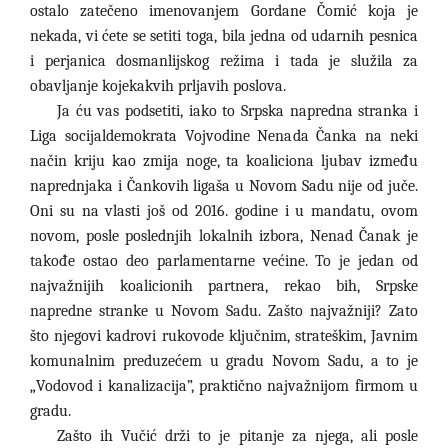
ostalo zatečeno imenovanjem Gordane Čomić koja je
nekada, vi ćete se setiti toga, bila jedna od udarnih pesnica
i perjanica dosmanlijskog režima i tada je služila za
obavljanje kojekakvih prljavih poslova.
Ja ću vas podsetiti, iako to Srpska napredna stranka i
Liga socijaldemokrata Vojvodine Nenada Čanka na neki
način kriju kao zmija noge, ta koaliciona ljubav između
naprednjaka i Čankovih ligaša u Novom Sadu nije od juče.
Oni su na vlasti još od 2016. godine i u mandatu, ovom
novom, posle poslednjih lokalnih izbora, Nenad Čanak je
takođe ostao deo parlamentarne većine. To je jedan od
najvažnijih koalicionih partnera, rekao bih, Srpske
napredne stranke u Novom Sadu. Zašto najvažniji? Zato
što njegovi kadrovi rukovode ključnim, strateškim, Javnim
komunalnim preduzećem u gradu Novom Sadu, a to je
„Vodovod i kanalizacija”, praktično najvažnijom firmom u
gradu.
Zašto ih Vučić drži to je pitanje za njega, ali posle