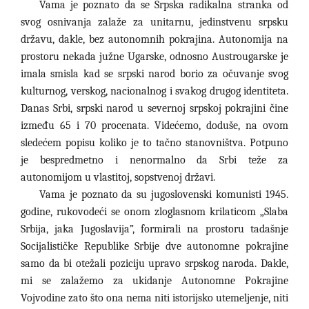
Vama je poznato da se Srpska radikalna stranka od
svog osnivanja zalaže za unitarnu, jedinstvenu srpsku
državu, dakle, bez autonomnih pokrajina. Autonomija na
prostoru nekada južne Ugarske, odnosno Austrougarske je
imala smisla kad se srpski narod borio za očuvanje svog
kulturnog, verskog, nacionalnog i svakog drugog identiteta.
Danas Srbi, srpski narod u severnoj srpskoj pokrajini čine
između 65 i 70 procenata. Videćemo, doduše, na ovom
sledećem popisu koliko je to tačno stanovništva. Potpuno
je bespredmetno i nenormalno da Srbi teže za
autonomijom u vlastitoj, sopstvenoj državi.
Vama je poznato da su jugoslovenski komunisti 1945.
godine, rukovodeći se onom zloglasnom krilaticom „Slaba
Srbija, jaka Jugoslavija”, formirali na prostoru tadašnje
Socijalističke Republike Srbije dve autonomne pokrajine
samo da bi otežali poziciju upravo srpskog naroda. Dakle,
mi se zalažemo za ukidanje Autonomne Pokrajine
Vojvodine zato što ona nema niti istorijsko utemeljenje, niti