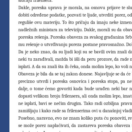
slučaju frilensera.
Dakle, poreska uprava je morala, na osnovu prijave te slu
dobiti određene podatke, pozvati te ljude, utvrditi porez, 
reguliše ovu materiju. To što pričaju da imaju neke izmen
nadležnih ministara za televiziju. Dakle, morali su da o
poreska rešenja. Poreska obaveza za svakog građanina Srbi
mu rešenje o utvrđivanju poreza postane pravosnažno. D
Da je neko znao, da su ljudi koji su se bavili ovim znali da
neki tu zarađivali, možda bi išli da peru prozore, da rade 
isplati. A da su znali šta ih čeka, onda molim lepo, ko voli n
Obaveza je bila da se taj zakon donese. Najavljuje se da će
precizno utvrdi i poreska osnovica i poreska stopa, pa n
dalje, o tome ćemo govoriti kada bude urađen neki bar 
dopasti velikom broju frilensera, ali onda molim lepo, ima
ne isplati, bavi se nečim drugim. Tako radi ozbiljna pra
zamišljaju i kako rade sa frilenserima ovi u današnjoj vladi
Posebno, naravno, evo ne znam koliko puta ću ponoviti, r
se može porez naplaćivati, da zastareva poreska obaveza z