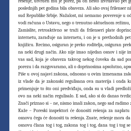
rešenje, utvrđen mu je porez, pa on nešto izvrdavao pet go
poslednjih pet godina bila obaveza. Ali ako ovaj frilenser 
sud Republike Srbije. Nažalost, mi nemamo poverenje u od
vodi računa o Ustavu, nego o trenutno aktuelnom režimu, t
Zamislite, retroaktivno se traži da frilenseri plate doprin
internetu, zarađuje na internetu, i on je u prethodnih pe
knjižicu. Recimo, osiguran je preko roditelja, osiguran pr
na neki drugi način. Ako nije imao nijedan osnov i nije i
vas sad, koja je obaveza takvog nekog čoveka da sad pon
porezu i da razgovaramo, ali o doprinosima apsolutno, aps
Piše u ovoj najavi zakona, odnosno u ovim izmenama zakon
iz vlade da je zakonski regulisana ova materija i onda k
primenjuje to što oni predviđaju, onda su u vladi predlož
ovo na neki način regulisalo. E sad, ako si do danas tvr
Znači priznao si – ne, nismo imali zakon, nego sad radimo 
Kaže – Poreski inspektori će donositi rešenja za naplatu
osnovu čega će donositi ta rešenja. Znate, rešenje mora da
osnovu člana tog i tog, zakona tog i tog, dana tog i tog s