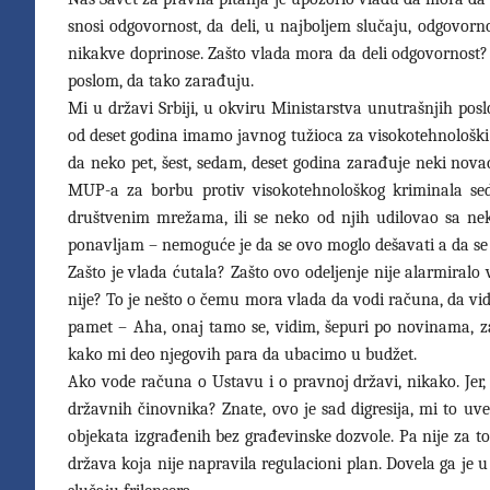
snosi odgovornost, da deli, u najboljem slučaju, odgovorno
nikakve doprinose. Zašto vlada mora da deli odgovornost? 
poslom, da tako zarađuju.
Mi u državi Srbiji, u okviru Ministarstva unutrašnjih po
od deset godina imamo javnog tužioca za visokotehnološki kr
da neko pet, šest, sedam, deset godina zarađuje neki novac
MUP-a za borbu protiv visokotehnološkog kriminala sede
društvenim mrežama, ili se neko od njih udilovao sa neki
ponavljam – nemoguće je da se ovo moglo dešavati a da se u 
Zašto je vlada ćutala? Zašto ovo odeljenje nije alarmiralo 
nije? To je nešto o čemu mora vlada da vodi računa, da vide
pamet – Aha, onaj tamo se, vidim, šepuri po novinama, 
kako mi deo njegovih para da ubacimo u budžet.
Ako vode računa o Ustavu i o pravnoj državi, nikako. Jer, z
državnih činovnika? Znate, ovo je sad digresija, mi to uv
objekata izgrađenih bez građevinske dozvole. Pa nije za to 
država koja nije napravila regulacioni plan. Dovela ga je u