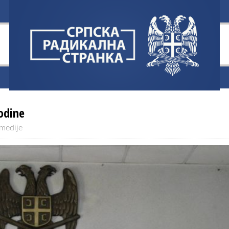
odine
 medije