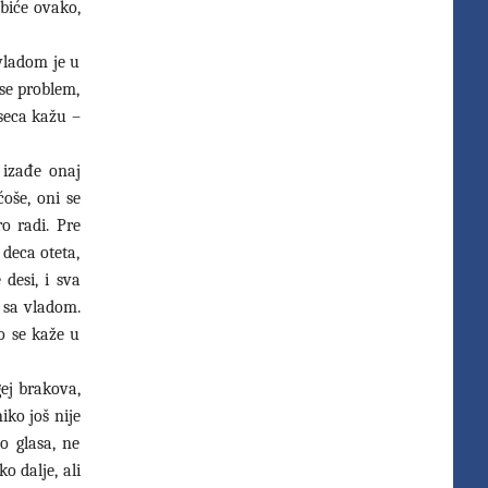
 biće ovako,
vladom je u
 se problem,
eseca kažu –
 izađe onaj
ćoše, oni se
ro radi. Pre
 deca oteta,
desi, i sva
i sa vladom.
to se kaže u
ej brakova,
iko još nije
o glasa, ne
o dalje, ali