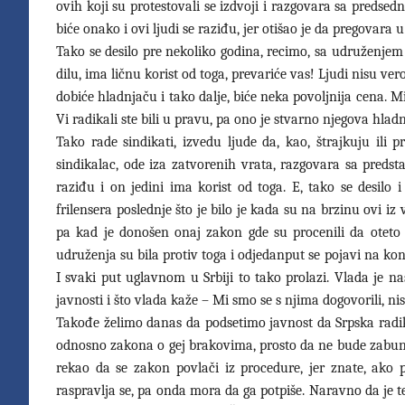
ovih koji su protestovali se izdvoji i razgovara sa predsed
biće onako i ovi ljudi se raziđu, jer otišao je da pregovar
Tako se desilo pre nekoliko godina, recimo, sa udruženje
dilu, ima ličnu korist od toga, prevariće vas! Ljudi nisu ve
dobiće hladnjaču i tako dalje, biće neka povoljnija cena. M
Vi radikali ste bili u pravu, pa ono je stvarno njegova hlad
Tako rade sindikati, izvedu ljude da, kao, štrajkuju ili 
sindikalac, ode iza zatvorenih vrata, razgovara sa predst
raziđu i on jedini ima korist od toga. E, tako se desilo i
frilensera poslednje što je bilo je kada su na brzinu ovi i
pa kad je donošen onaj zakon gde su procenili da oteto de
udruženja su bila protiv toga i odjedanput se pojavi na kon
I svaki put uglavnom u Srbiji to tako prolazi. Vlada je naš
javnosti i što vlada kaže – Mi smo se s njima dogovorili, nis
Takođe želimo danas da podsetimo javnost da Srpska radika
odnosno zakona o gej brakovima, prosto da ne bude zabune. 
rekao da se zakon povlači iz procedure, jer znate, ako
raspravlja se, pa onda mora da ga potpiše. Naravno da je te