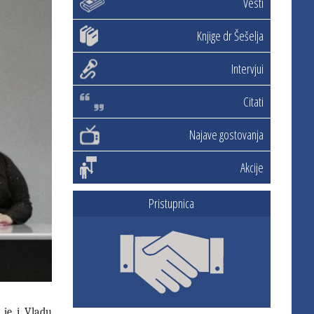
Vesti
Knjige dr Šešelja
Intervjui
Citati
Najave gostovanja
Akcije
Pristupnica
 je i Vladu