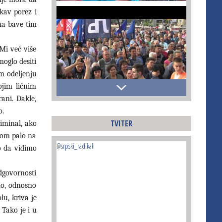
akav porez i
ina bave tim
Mi već više
moglo desiti
om odeljenju
ojim ličnim
ani. Dakle,
o.
TVITER
riminal, ako
ekom palo na
@srpski_radikali
o da vidimo
odgovornosti
no, odnosno
lu, kriva je
 Tako je i u