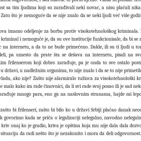
st sa tim ljudima koji su zarađivali neki novac, a nisu plaćali nik
Zato što je nemoguće da se nije znalo da se neki ljudi već više god
slova imamo odeljenje za borbu protiv visokotehnološkog kriminala. 
iminal i nemoguće je, da su ove institucije funkcionisale, da bi se 
 na internetu, a da to ne bude primećeno. Dakle, ili su ti ljudi u t
li, pa umesto da prate šta se dešava na internetu, pisali na sv
m frilenserom koji dobro zarađuje, pa je onda to sve ostalo postr
državi, u nadležnim organima, to nije znalo i da se to nije primetil
vladu, ako nije? Zašto nije alarmiralo tužioca za visokotehnološki k
 malo kako im rade činovnici, da li svi rade svoj posao ili je sad n
zarađuje mnogo para, eno ga na naslovnim stranama, hajde mi lep
ašto bi frilenseri, zašto bi bilo ko u državi Srbiji plaćao danak ne
ek govorimo kada se priča o legalizaciji nelegalno, navodno nelegal
kriv onaj ko je gradio, kriva je opština koja mu nije dala dala dozvo
 situaciju da radi nešto što je nezakonito i mora da deli odgovornost.