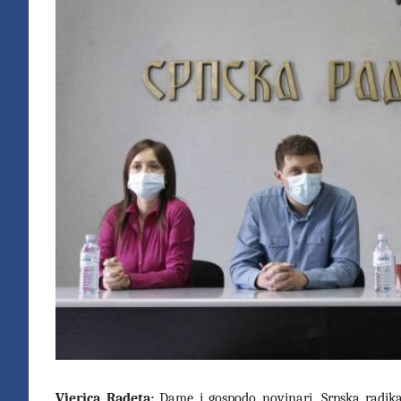
Vjerica Radeta:
Dame i gospodo novinari, Srpska radika