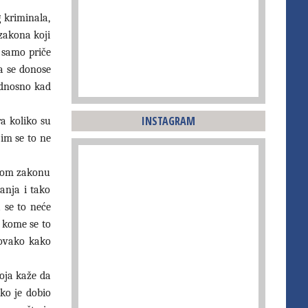
 kriminala,
 zakona koji
u samo priče
a se donose
odnosno kad
INSTAGRAM
ra koliko su
 im se to ne
u tom zakonu
anja i tako
 se to neće
, kome se to
 ovako kako
oja kaže da
ko je dobio