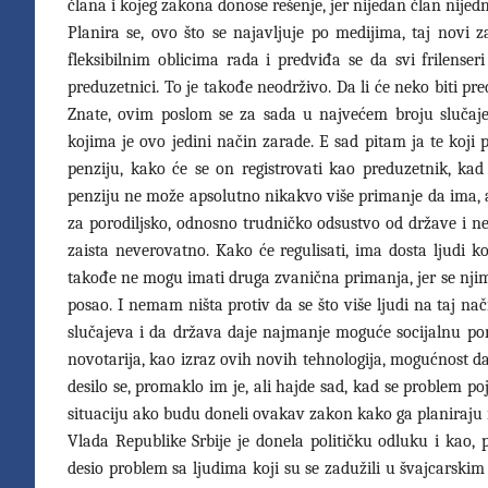
člana i kojeg zakona donose rešenje, jer nijedan član nijed
Planira se, ovo što se najavljuje po medijima, taj novi 
fleksibilnim oblicima rada i predviđa se da svi frilense
preduzetnici. To je takođe neodrživo. Da li će neko biti p
Znate, ovim poslom se za sada u najvećem broju slučajeva
kojima je ovo jedini način zarade. E sad pitam ja te koji
penziju, kako će se on registrovati kao preduzetnik, k
penziju ne može apsolutno nikakvo više primanje da ima, a
za porodiljsko, odnosno trudničko odsustvo od države i n
zaista neverovatno. Kako će regulisati, ima dosta ljudi 
takođe ne mogu imati druga zvanična primanja, jer se njim
posao. I nemam ništa protiv da se što više ljudi na taj na
slučajeva i da država daje najmanje moguće socijalnu pom
novotarija, kao izraz ovih novih tehnologija, mogućnost da 
desilo se, promaklo im je, ali hajde sad, kad se problem p
situaciju ako budu doneli ovakav zakon kako ga planiraju 
Vlada Republike Srbije je donela političku odluku i kao, 
desio problem sa ljudima koji su se zadužili u švajcarskim 