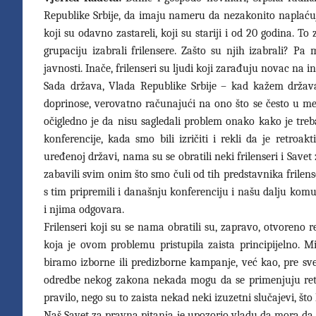
Republike Srbije, da imaju nameru da nezakonito naplaću
koji su odavno zastareli, koji su stariji i od 20 godina. To
grupaciju izabrali frilensere. Zašto su njih izabrali? P
javnosti. Inače, frilenseri su ljudi koji zarađuju novac na i
Sada država, Vlada Republike Srbije – kad kažem država,
doprinose, verovatno računajući na ono što se često u me
očigledno je da nisu sagledali problem onako kako je treba
konferencije, kada smo bili izričiti i rekli da je retr
uređenoj državi, nama su se obratili neki frilenseri i Savet
zabavili svim onim što smo čuli od tih predstavnika frilens
s tim pripremili i današnju konferenciju i našu dalju kom
i njima odgovara.
Frilenseri koji su se nama obratili su, zapravo, otvoreno r
koja je ovom problemu pristupila zaista principijelno.
biramo izborne ili predizborne kampanje, već kao, pre s
odredbe nekog zakona nekada mogu da se primenjuju retr
pravilo, nego su to zaista nekad neki izuzetni slučajevi, što
Naš Savet za pravna pitanja je upozorio vladu da mora da