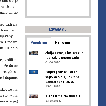
e ono što je
i za Ustavni
kazao da ne
ser, radi na
IZDVAJAMO
 zdravstvenu
ljavanje ili
ra. I molim
Popularno
Najnovije
ti. Hajde o
Akcija davanja krvi srpskih
radikala u Novom Sadu!
 tvrdili su
01.04.2016.
 može da se
Potpisi podrške listi Dr
i se, gde se
VOJISLAV ŠEŠELj - SRPSKA
e i dopune.
RADIKALNA STRANKA
15.01.2018.
jakoviće na
a stoji – na
Turnir u malom fudbalu
13.10.2018.
osnovu kojeg