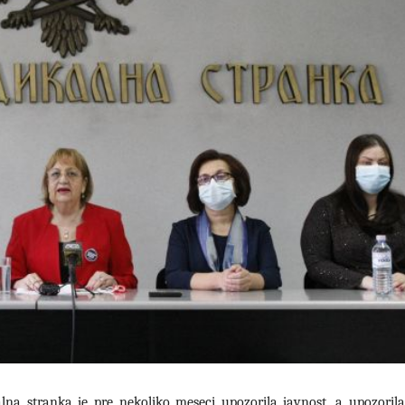
lna stranka je pre nekoliko meseci upozorila javnost, a upozorila