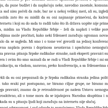
ju, da pune budžet i da naplaćuju neke, navodno zaostale, komuna
 za sad nisu počeli da rade, bar ne u nekoj velikoj meri, ali su, izgle
a možda zato što su mislili da su oni najmanje primećeni, da kažem
nternetu i koji su do sada to radili tako što ih država uopšte nije prim
 mislim na Vladu Republike Srbije – želi da naplati i velike pore
dijima može pročitati, kako neki frilenseri zarađuju ogroman nova
lo da se sagleda. Mi smo i o tome već govorili na jednoj konferenci
oaktivna naplata poreza i doprinosa neustavna i apsolutno nemogu
 za pravna pitanja Srpske radikalne stranke, naši eksperti pravnici su
era i ovim što smo saznali da se radi u Vladi Republike Srbije i mi 
unikaciju, sa vladom, naravno, preko konferencija, a sa frilenserim
ekli da su oni prepoznali da je Srpska radikalna stranka jedina polit
 Mi tako svaki put postupamo, ne biramo ciljne grupe, ne biramo 
vega pravnici, znamo da je retroaktivnost po našem Ustavu nemogu
oaktivno, ali o tome mora da se izjašnjava Narodna skupština i n
 kada su u pitanju ljudi koji zarađuju na internetu nije slučaj.
 snosi odgovornost, i sad odavde to poručujemo: Vlada Republike Srb