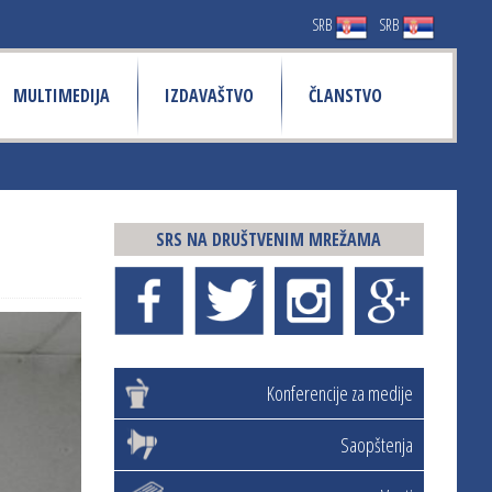
SRB
SRB
MULTIMEDIJA
IZDAVAŠTVO
ČLANSTVO
SRS NA DRUŠTVENIM MREŽAMA
Konferencije za medije
Saopštenja