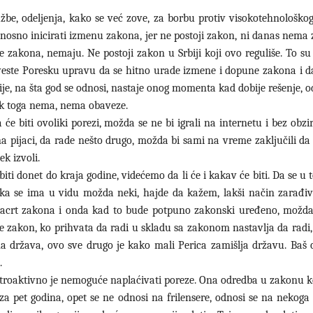
žbe, odeljenja, kako se već zove, za borbu protiv visokotehnološkog
odnosno inicirati izmenu zakona, jer ne postoji zakon, ni danas nema
e zakona, nemaju. Ne postoji zakon u Srbiji koji ovo reguliše. To s
baveste Poresku upravu da se hitno urade izmene i dopune zakona i d
je, na šta god se odnosi, nastaje onog momenta kad dobije rešenje, 
ok toga nema, nema obaveze.
 će biti ovoliki porezi, možda se ne bi igrali na internetu i bez obzi
na pijaci, da rade nešto drugo, možda bi sami na vreme zaključili da
ek izvoli.
 biti donet do kraja godine, videćemo da li će i kakav će biti. Da se 
eka se ima u vidu možda neki, hajde da kažem, lakši način zarađiv
nacrt zakona i onda kad to bude potpuno zakonski uređeno, možda
te zakon, ko prihvata da radi u skladu sa zakonom nastavlja da radi
vna država, ovo sve drugo je kako mali Perica zamišlja državu. Baš
.
etroaktivno je nemoguće naplaćivati poreze. Ona odredba u zakonu k
a pet godina, opet se ne odnosi na frilensere, odnosi se na nekoga 