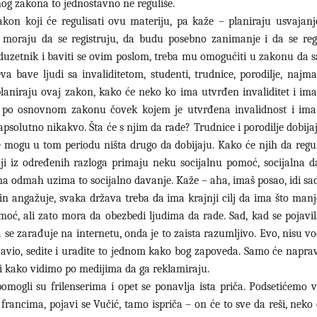
nog zakona to jednostavno ne reguliše.
zakon koji će regulisati ovu materiju, pa kaže – planiraju usvajan
ri moraju da se registruju, da budu posebno zanimanje i da se reg
reduzetnik i baviti se ovim poslom, treba mu omogućiti u zakonu da 
 bave ljudi sa invaliditetom, studenti, trudnice, porodilje, najma
 planiraju ovaj zakon, kako će neko ko ima utvrđen invaliditet i im
ad po osnovnom zakonu čovek kojem je utvrđena invalidnost i ima
psolutno nikakvo. Šta će s njim da rade? Trudnice i porodilje dobij
e mogu u tom periodu ništa drugo da dobijaju. Kako će njih da regul
koji iz određenih razloga primaju neku socijalnu pomoć, socijalna d
a odmah uzima to socijalno davanje. Kaže – aha, imaš posao, idi sad
čin angažuje, svaka država treba da ima krajnji cilj da ima što manj
oć, ali zato mora da obezbedi ljudima da rade. Sad, kad se pojavi
se zarađuje na internetu, onda je to zaista razumljivo. Evo, nisu vo
ojavio, sedite i uradite to jednom kako bog zapoveda. Samo će naprav
i kako vidimo po medijima da ga reklamiraju.
pomogli su frilenserima i opet se ponavlja ista priča. Podsetićemo 
francima, pojavi se Vučić, tamo ispriča – on će to sve da reši, neko