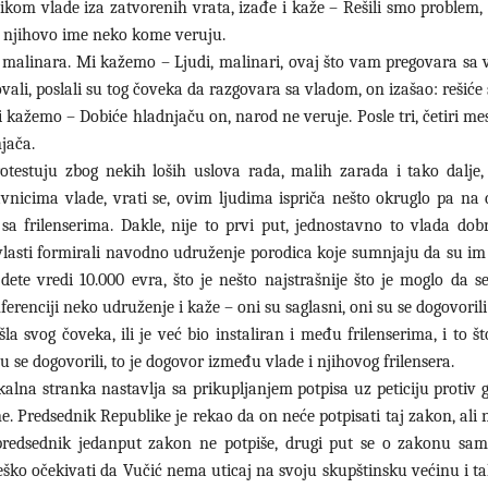
nikom vlade iza zatvorenih vrata, izađe i kaže – Rešili smo problem,
a u njihovo ime neko kome veruju.
m malinara. Mi kažemo – Ljudi, malinari, ovaj što vam pregovara sa 
rovali, poslali su tog čoveka da razgovara sa vladom, on izašao: rešiće
i kažemo – Dobiće hladnjaču on, narod ne veruje. Posle tri, četiri m
njača.
protestuju zbog nekih loših uslova rada, malih zarada i tako dalje,
avnicima vlade, vrati se, ovim ljudima ispriča nešto okruglo pa na 
 sa frilenserima. Dakle, nije to prvi put, jednostavno to vlada dob
z vlasti formirali navodno udruženje porodica koje sumnjaju da su im
te vredi 10.000 evra, što je nešto najstrašnije što je moglo da se 
ferenciji neko udruženje i kaže – oni su saglasni, oni su se dogovoril
la svog čoveka, ili je već bio instaliran i među frilenserima, i to š
u se dogovorili, to je dogovor između vlade i njihovog frilensera.
lna stranka nastavlja sa prikupljanjem potpisa uz peticiju protiv g
Predsednik Republike je rekao da on neće potpisati taj zakon, ali n
 predsednik jedanput zakon ne potpiše, drugi put se o zakonu sam
ško očekivati da Vučić nema uticaj na svoju skupštinsku većinu i tak