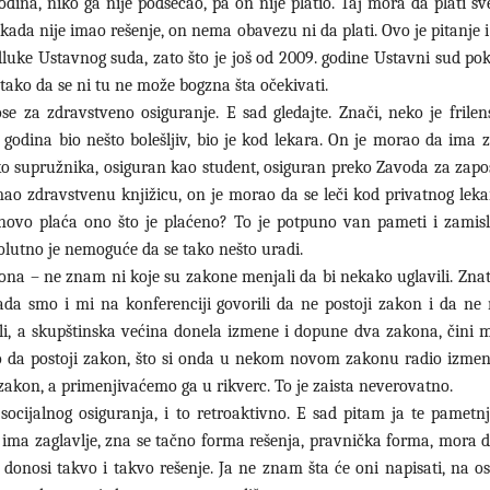
dina, niko ga nije podsećao, pa on nije platio. Taj mora da plati sv
nikada nije imao rešenje, on nema obavezu ni da plati. Ovo je pitanje 
luke Ustavnog suda, zato što je još od 2009. godine Ustavni sud po
ako da se ni tu ne može bogzna šta očekivati.
ose za zdravstveno osiguranje. E sad gledajte. Znači, neko je frilen
t godina bio nešto bolešljiv, bio je kod lekara. On je morao da ima
eko supružnika, osiguran kao student, osiguran preko Zavoda za zapoš
mao zdravstvenu knjižicu, on je morao da se leči kod privatnog leka
ovo plaća ono što je plaćeno? To je potpuno van pameti i zamisli
olutno je nemoguće da se tako nešto uradi.
a – ne znam ni koje su zakone menjali da bi nekako uglavili. Znate,
ada smo i mi na konferenciji govorili da ne postoji zakon i da ne
ili, a skupštinska većina donela izmene i dopune dva zakona, čini m
dio da postoji zakon, što si onda u nekom novom zakonu radio izmen
zakon, a primenjivaćemo ga u rikverc. To je zaista neverovatno.
 socijalnog osiguranja, i to retroaktivno. E sad pitam ja te pametn
 ima zaglavlje, zna se tačno forma rešenja, pravnička forma, mora d
e donosi takvo i takvo rešenje. Ja ne znam šta će oni napisati, na 