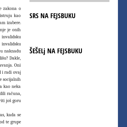
je zakona o
SRS NA FEJSBUKU
istruju kao
sam izabere.
nje je onih
a invalidsku
 invalidsku
ŠEŠELj NA FEJSBUKU
aju naknadu
išu? Dakle,
avanja. Oni
 i radi ovaj
e socijalnih
la kao neka
dili računa,
iti još goru
vas, kada se
 od te grupe