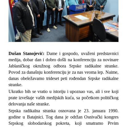
Dušan Stanojević:
Dame i gospodo, uvaženi predstavnici
medija, dobar dan i dobro došli na konferenciju za novinare
Jablaničkog okružnog
odbora Srpske radikalne stranke.
Povod za današnju konferenciju je za nas veoma lep. Naime,
danas obeležavamo trideset peti rođendan Srpske radikalne
stranke.
Ukratko bih se vratio u istoriju i upoznao vas,
ali i sve koji
prate izveštaje vaših medijskih kuća,
sa početkom političkog
delovanja naše stranke.
Srpska radikalna stranka osnovana je 23. januara 1990.
godine u Batajnici. Tog dana je održan Osnivački kongres
Srpskog slobodarskog pokreta, koji smatramo Prvim