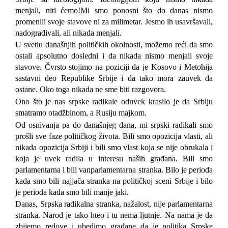
menjali, niti ćemo!
Mi smo ponosni što do danas nismo
promenili svoje stavove ni za milimetar.
Jesmo ih usavršavali,
nadograđivali, ali nikada menjali.
U svetlu današnjih političkih okolnosti, možemo reći da smo
ostali apsolutno dosledni i da nikada nismo menjali svoje
stavove. Čvrsto stojimo na poziciji da je Kosovo i Metohija
sastavni deo Republike Srbije i da tako mora zauvek da
ostane. Oko toga nikada ne sme biti razgovora.
Ono što je nas srpske radikale oduvek krasilo je da Srbiju
smatramo otadžbinom, a Rusiju majkom.
Od osnivanja pa do današnjeg dana, mi srpski radikali smo
prošli sve faze političkog života. Bili smo opozicija vlasti, ali
nikada
opozicija
Srbiji i bili smo vlast koja se nije obrukala i
koja je uvek radila u interesu naših građana. Bili smo
parlamentarna i bili vanparlamentarna stranka. Bilo je perioda
kada smo bili najjača stranka na političkoj sceni Srbije i bilo
je perioda kada smo bili manje jaki.
Danas, Srpska radikalna stranka, nažalost, nije parlamentarna
stranka. Narod je tako hteo i tu nema ljutnje. Na nama je da
zbijemo redove i ubedimo građane da je politika Srpske