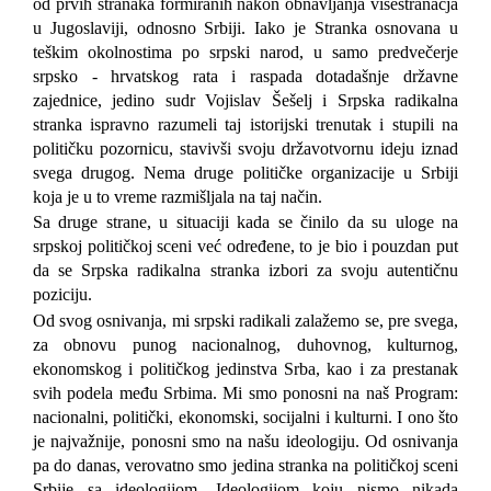
od prvih stranaka formiranih nakon obnavljanja višestranačja
u Jugoslaviji, odnosno Srbiji. Iako je Stranka osnovana u
teškim okolnostima po srpski narod, u samo predvečerje
srpsko - hrvatskog rata i raspada dotadašnje državne
zajednice, jedino
su
dr Vojislav Šešelj i
Srpska radikalna
stranka ispravno razumel
i
taj istorijski trenutak i
stupili
na
političku pozornicu, stavivši svoju državotvornu ideju iznad
svega drugog. Nema druge političke organizacije u Srbiji
koja je u to vreme razmišljala na taj način.
S
a
druge strane, u situaciji kada se činilo da su uloge na
srpskoj političkoj sceni već određene, to je bio i pouzdan put
da se Srpska radikalna stranka izbori za svoju autentičnu
poziciju.
Od svog osnivanja, mi srpski radikali zalažemo se, pre svega,
za obnovu punog nacionalnog, duhovnog, kulturnog,
ekonomskog i političkog jedinstva Srba, kao i za prestanak
svih podela među
Srbima
. Mi smo ponosni na naš Program:
nacionalni, politički, ekonomski, socijalni i kulturni. I ono što
je najvažnije, ponosni smo na našu ideologiju. Od osnivanja
pa do danas, verovatno smo jedina stranka na političkoj sceni
Srbije sa ideologijom. Ideologijom koju nismo nikada