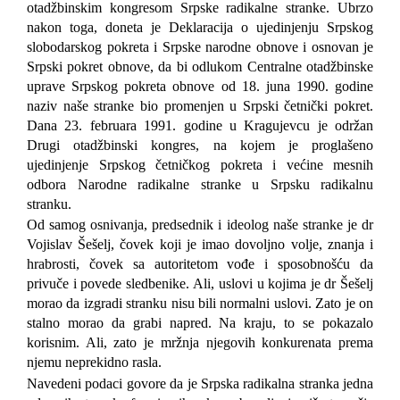
otadžbinskim kongresom Srpske radikalne stranke. Ubrzo
nakon toga, doneta je Deklaracija o ujedinjenju Srpskog
slobodarskog pokreta i Srpske narodne obnove i osnovan je
Srpski pokret obnove, da bi odlukom Centralne otadžbinske
uprave Srpskog pokreta obnove od 18. juna 1990. godine
naziv naše stranke bio promenjen u Srpski četnički pokret.
Dana 23. februara 1991. godine u Kragujevcu je održan
Drugi otadžbinski kongres, na kojem je proglašeno
ujedinjenje Srpskog četničkog pokreta i većine mesnih
odbora Narodne radikalne stranke u Srpsku radikalnu
stranku.
Od samog osnivanja, predsednik i ideolog naše stranke je dr
Vojislav Šešelj, čovek koji je imao dovoljno volje, znanja i
hrabrosti, čovek sa autoritetom vođe i sposobnošću da
privuče i povede sledbenike.
Ali, uslovi u kojima je dr Šešelj
morao da izgradi stranku nisu bili normalni uslovi. Zato je on
stalno morao da grabi napred. Na kraju, to se pokazalo
korisnim. Ali, zato je mržnja njegovih konkurenata prema
njemu neprekidno rasla
.
N
avedeni podaci govore da je Srpska radikalna stranka jedna