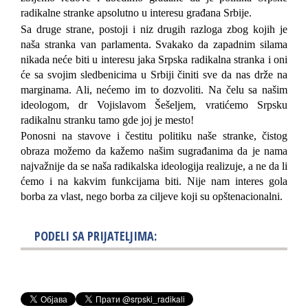
radikalne stranke apsolutno u interesu građana Srbije.
Sa druge strane, postoji i niz drugih razloga zbog kojih je
naša stranka van parlamenta. Svakako da zapadnim silama
nikada neće biti u interesu jaka Srpska radikalna stranka i oni
će sa svojim sledbenicima u Srbiji činiti sve da nas drže na
marginama. Ali, nećemo im to dozvoliti.
Na čelu sa
našim
ideologom, dr Vojislavom Šešeljem, vratićemo Srpsku
radikalnu stranku tamo gde joj je mesto
!
Ponosni na stavove i čestitu politiku naše stranke,
čistog
obraza možemo da kažemo našim sugrađanima da je nama
najvažnije da se naša radikalska ideologija realizuje, a ne da li
ćemo i na kakvim funkcijama biti. Nije nam interes gola
borba za vlast, nego borba za ciljeve koji su opštenacionalni.
PODELI SA PRIJATELJIMA: