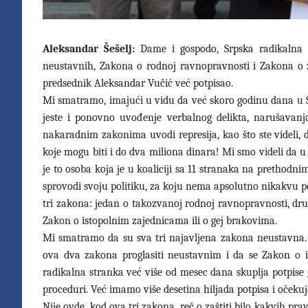
Aleksandar Šešelj:
Dame i gospodo, Srpska radikalna 
neustavnih, Zakona o rodnoj ravnopravnosti i Zakona o za
predsednik Aleksandar Vučić već potpisao.
Mi smatramo, imajući u vidu da već skoro godinu dana u S
jeste i ponovno uvođenje verbalnog delikta, narušavan
nakaradnim zakonima uvodi represija, kao što ste videli,
koje mogu biti i do dva miliona dinara! Mi smo videli da
je to osoba koja je u koaliciji sa 11 stranaka na prethodni
sprovodi svoju politiku, za koju nema apsolutno nikakvu p
tri zakona: jedan o takozvanoj rodnoj ravnopravnosti, drugi
Zakon o istopolnim zajednicama ili o gej brakovima.
Mi smatramo da su sva tri najavljena zakona neustavna.
ova dva zakona proglasiti neustavnim i da se Zakon o i
radikalna stranka već više od mesec dana skuplja potpise
proceduri. Već imamo više desetina hiljada potpisa i očeku
Nije ovde, kod ova tri zakona, reč o zaštiti bilo kakvih pr