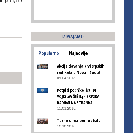
m putu, što
IZDVAJAMO
Popularno
Najnovije
Akcija davanja krvi srpskih
radikala u Novom Sadu!
01.04.2016.
Potpisi podrške listi Dr
VOJISLAV ŠEŠELj - SRPSKA
RADIKALNA STRANKA
15.01.2018.
Turnir u malom fudbalu
13.10.2018.