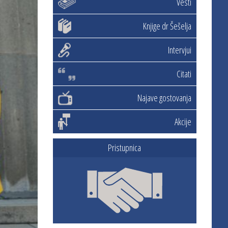
Vesti
Knjige dr Šešelja
Intervjui
Citati
Najave gostovanja
Akcije
Pristupnica