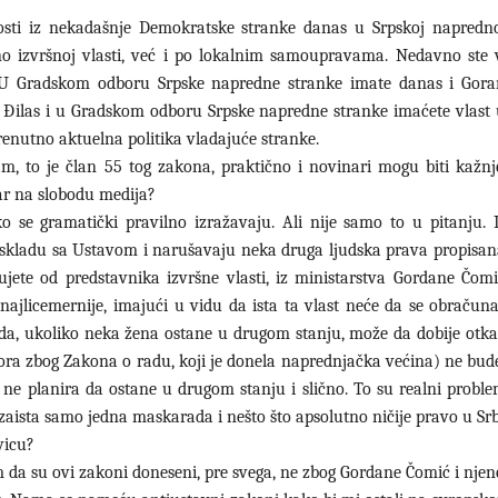
osti iz nekadašnje Demokratske stranke danas u Srpskoj naprednoj
o izvršnoj vlasti, već i po lokalnim samoupravama. Nedavno ste v
ć. U Gradskom odboru Srpske napredne stranke imate danas i Gora
an Đilas i u Gradskom odboru Srpske napredne stranke imaćete vlast
 trenutno aktuelna politika vladajuće stranke.
m, to je član 55 tog zakona, praktično i novinari mogu biti kažnj
dar na slobodu medija?
 se gramatički pravilno izražavaju. Ali nije samo to u pitanju
 skladu sa Ustavom i narušavaju neka druga ljudska prava propisa
ujete od predstavnika izvršne vlasti, iz ministarstva Gordane Čomi
e najlicemernije, imajući u vidu da ista ta vlast neće da se obraču
 da, ukoliko neka žena ostane u drugom stanju, može da dobije otkaz
tora zbog Zakona o radu, koji je donela naprednjačka većina) ne bud
ne planira da ostane u drugom stanju i slično. To su realni problem
zaista samo jedna maskarada i nešto što apsolutno ničije pravo u Srbij
vicu?
m da su ovi zakoni doneseni, pre svega, ne zbog Gordane Čomić i njene