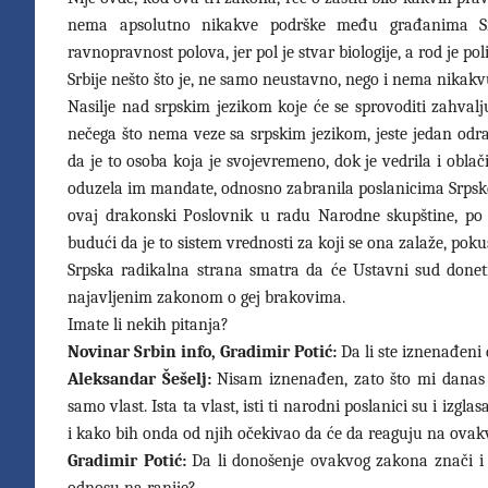
nema apsolutno nikakve podrške među građanima Srbi
ravnopravnost polova, jer pol je stvar biologije, a rod je
Srbije nešto što je, ne samo neustavno, nego i nema nikak
Nasilje nad srpskim jezikom koje će se sprovoditi zahval
nečega što nema veze sa srpskim jezikom, jeste jedan odr
da je to osoba koja je svojevremeno, dok je vedrila i oblač
oduzela im mandate, odnosno zabranila poslanicima Srpske 
ovaj drakonski Poslovnik u radu Narodne skupštine, po 
budući da je to sistem vrednosti za koji se ona zalaže, po
Srpska radikalna strana smatra da će Ustavni sud doneti
najavljenim zakonom o gej brakovima.
Imate li nekih pitanja?
Novinar Srbin info, Gradimir Potić:
Da li ste iznenađeni
Aleksandar Šešelj:
Nisam iznenađen, zato što mi danas 
samo vlast. Ista ta vlast, isti ti narodni poslanici su i iz
i kako bih onda od njih očekivao da će da reaguju na ovak
Gradimir Potić:
Da li donošenje ovakvog zakona znači i