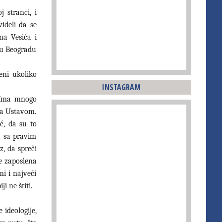
 stranci, i
ideli da se
na Vesića i
 u Beogradu
eni ukoliko
INSTAGRAM
. Ima mnogo
na Ustavom.
ć, da su to
na sa pravim
, da spreči
e zaposlena
i i najveći
i ne štiti.
 ideologije,