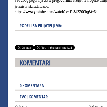
već zbog poglavlja 23 u pregovorima Srbije i Evropske uni
je zaista skandalozno.
https://www.youtube.com/watch?v=-PI3J2Z0Ghg&t=3s
PODELI SA PRIJATELJIMA:
KOMENTARI
0
KOMENTARA
TVOJ KOMENTAR
Vaše ime
Vaš e-mail