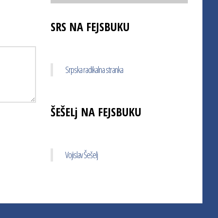
SRS NA FEJSBUKU
Srpska radikalna stranka
ŠEŠELj NA FEJSBUKU
Vojislav Šešelj