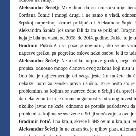
odnosu na ranije?
Aleksandar Šešelj:
Mi vidimo da su najistaknutije ličn
Gordana Čomić i mnogi drugi, i ne samo u vladi, odnosn
Srpskoj naprednoj stranci priključio i Aleksandar Šapi
Aleksandra Šapića, još samo fali da im se priključi Drag
koja je bila na vlasti od 2008. do 2014. godine. Dakle, to je
Gradimir Potić:
A i sa pozicije novinara, ako se ne vara
naprave grešku, pa pogrešno oslove neku osobu. Je li to u
Aleksandar Šešelj:
Ne ukoliko naprave grešku, nego ako
propisa, odnosno mnogo članova ovog zakona koji nisu u
Ono što je najlicemernije od svega jeste što možete da č
nekakvi borci za ženska prava i slično. To je nešto što j
problemima sa kojima se susreću žene u Srbiji i da spreči
da neka žena (a to je danas mogućnost za stranog investi
ukoliko javno ne kaže, odnosno ne potpiše poslodavcu da 
problemi sa kojima se sve žene u Srbiji suočavaju, a ovo je 
Gradimir Potić:
I na kraju, skreće li SNS ovim u krajnju le
Aleksandar Šešelj:
Ja ne znam šta je njihov plan, ali zna