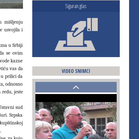
Siguran glas
 mišljenju
 usvojila i
ma u Srbiji
 da se ovim
uvode kazne
tiću vas da
VIDEO SNIMCI
u prilici da
ta, odnosno
 redu, jeste
Ustavni sud
uri. Srpska
kupštinskoj
.
dne, za koju