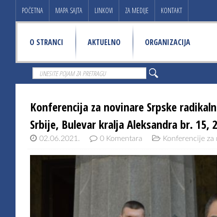
POČETNA
MAPA SAJTA
LINKOVI
ZA MEDIJE
KONTAKT
O STRANCI
AKTUELNO
ORGANIZACIJA
Konferencija za novinare Srpske radikal
Srbije, Bulevar kralja Aleksandra br. 15, 
02.06.2021.
0 Komentara
Konferencije za