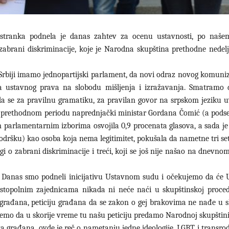
stranka podnela je danas zahtev za ocenu ustavnosti, po našem
brani diskriminacije, koje je Narodna skupština prethodne nedelje
rbiji imamo jednopartijski parlament, da novi odraz novog komuniz
ja ustavnog prava na slobodu mišljenja i izražavanja. Smatramo
 da se za pravilnu gramatiku, za pravilan govor na srpskom jeziku 
 u prethodnom periodu naprednjački ministar Gordana Čomić (a podse
m parlamentarnim izborima osvojila 0,9 procenata glasova, a sada je 
odršku) kao osoba koja nema legitimitet, pokušala da nametne tri se
 o zabrani diskriminacije i treći, koji se još nije našao na dnevnom
 Danas smo podneli inicijativu Ustavnom sudu i očekujemo da će 
stopolnim zajednicama nikada ni neće naći u skupštinskoj proced
 građana, peticiju građana da se zakon o gej brakovima ne nađe u s
jemo da u skorije vreme tu našu peticiju predamo Narodnoj skupštini
ava građana, ovde je reč o nametanju jedne ideologije, LGBT i transro