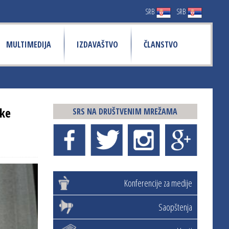
SRB
SRB
MULTIMEDIJA
IZDAVAŠTVO
ČLANSTVO
ike
SRS NA DRUŠTVENIM MREŽAMA
Konferencije za medije
Saopštenja