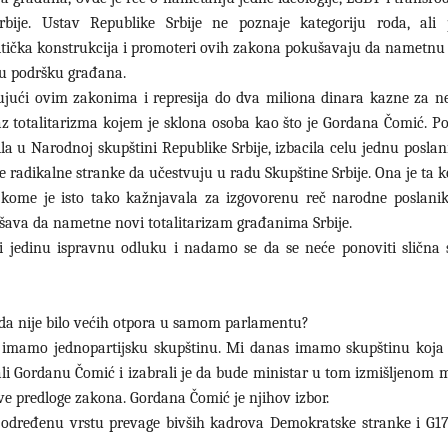
je. Ustav Republike Srbije ne poznaje kategoriju roda, ali 
 politička konstrukcija i promoteri ovih zakona pokušavaju da namet
vu podršku građana.
jujući ovim zakonima i represija do dva miliona dinara kazne za n
az totalitarizma kojem je sklona osoba kao što je Gordana Čomić. Po
ila u Narodnoj skupštini Republike Srbije, izbacila celu jednu posla
radikalne stranke da učestvuju u radu Skupštine Srbije. Ona je ta k
kome je isto tako kažnjavala za izgovorenu reč narodne poslanik
kušava da nametne novi totalitarizam građanima Srbije.
 jedinu ispravnu odluku i nadamo se da se neće ponoviti slična s
 da nije bilo većih otpora u samom parlamentu?
imamo jednopartijsku skupštinu. Mi danas imamo skupštinu koja 
glasali Gordanu Čomić i izabrali je da bude ministar u tom izmišljenom 
ve predloge zakona. Gordana Čomić je njihov izbor.
 određenu vrstu prevage bivših kadrova Demokratske stranke i G17