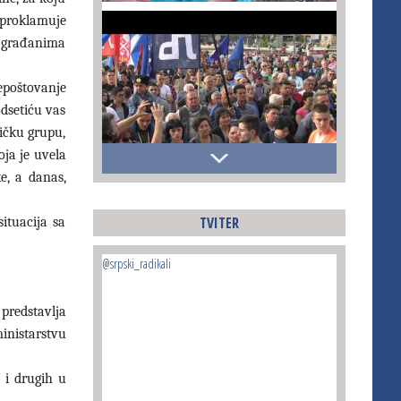
proklamuje
nu građanima
epoštovanje
dsetiću vas
ničku grupu,
oja je uvela
e, a danas,
TVITER
ituacija sa
@srpski_radikali
predstavlja
ministarstvu
 i drugih u