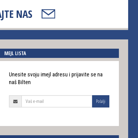
JTE NAS
MEJL LISTA
Unesite svoju imejl adresu i prijavite se na
naš Bilten
Pošalji