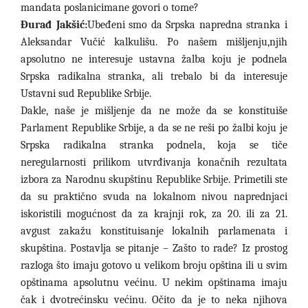
mandata poslanicimane govori o tome?
Đurađ Jakšić:
Ubeđeni smo da Srpska napredna stranka i
Aleksandar Vučić kalkulišu. Po našem mišljenju,njih
apsolutno ne interesuje ustavna žalba koju je podnela
Srpska radikalna stranka, ali trebalo bi da interesuje
Ustavni sud Republike Srbije.
Dakle, naše je mišljenje da ne može da se konstituiše
Parlament Republike Srbije, a da se ne reši po žalbi koju je
Srpska radikalna stranka podnela, koja se tiče
neregularnosti prilikom utvrđivanja konačnih rezultata
izbora za Narodnu skupštinu Republike Srbije. Primetili ste
da su praktično svuda na lokalnom nivou naprednjaci
iskoristili mogućnost da za krajnji rok, za 20. ili za 21.
avgust zakažu konstituisanje lokalnih parlamenata i
skupština. Postavlja se pitanje – Zašto to rade? Iz prostog
razloga što imaju gotovo u velikom broju opština ili u svim
opštinama apsolutnu većinu. U nekim opštinama imaju
čak i dvotrećinsku većinu. Očito da je to neka njihova