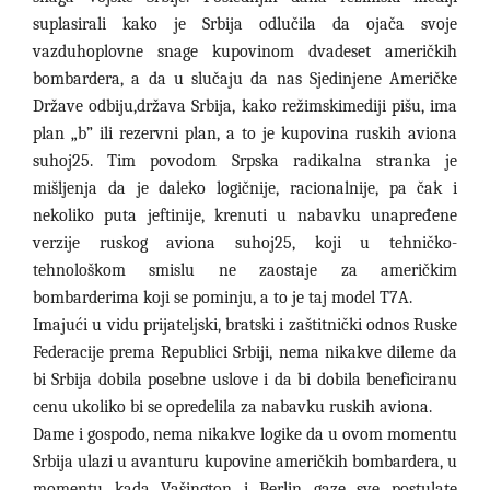
suplasirali kako je Srbija odlučila da ojača svoje
vazduhoplovne snage kupovinom dvadeset američkih
bombardera, a da u slučaju da nas Sjedinjene Američke
Države odbiju,država Srbija, kako režimskimediji pišu, ima
plan „b
”
ili rezervni plan, a to je kupovina ruskih aviona
suhoj25. Tim povodom Srpska radikalna stranka je
mišljenja da je daleko logičnije, racionalnije, pa čak i
nekoliko puta jeftinije, krenuti u nabavku unapređene
verzije ruskog aviona suhoj25, koji u tehničko-
tehnološkom smislu ne zaostaje za američkim
bombarderima koji se pominju, a to je taj model T7A.
Imajući u vidu prijateljski, bratski i zaštitnički odnos Ruske
Federacije prema Republici Srbiji, nema nikakve dileme da
bi Srbija dobila posebne uslove i da bi dobila beneficiranu
cenu ukoliko bi se opredelila za nabavku ruskih aviona.
Dame i gospodo, nema nikakve logike da u ovom momentu
Srbija ulazi u avanturu kupovine američkih bombardera, u
momentu kada Vašington i Berlin gaze sve postulate