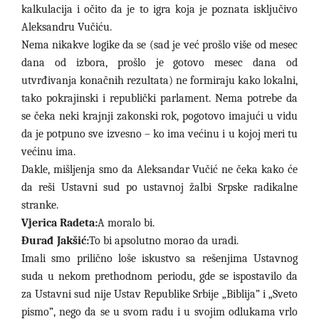
kalkulacija i očito da je to igra koja je poznata isključivo
Aleksandru Vučiću.
Nema nikakve logike da se (sad je već prošlo više od mesec
dana od izbora, prošlo je gotovo mesec dana od
utvrđivanja konačnih rezultata) ne formiraju kako lokalni,
tako pokrajinski i republički parlament. Nema potrebe da
se čeka neki krajnji zakonski rok, pogotovo imajući u vidu
da je potpuno sve izvesno – ko ima većinu i u kojoj meri tu
većinu ima.
Dakle, mišljenja smo da Aleksandar Vučić ne čeka kako će
da reši Ustavni sud po ustavnoj žalbi Srpske radikalne
stranke.
Vjerica Radeta:
A moralo bi.
Đurađ Jakšić:
To bi apsolutno morao da uradi.
Imali smo prilično loše iskustvo sa rešenjima Ustavnog
suda u nekom prethodnom periodu, gde se ispostavilo da
za Ustavni sud nije Ustav Republike Srbije „Biblija
”
i „Sveto
pismo
”
, nego da se u svom radu i u svojim odlukama vrlo