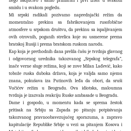
nego isključivo i samo primaran i prvi izbor u svakom
smislu i u svakom pogledu.
Mi srpski radikali pozivamo naprednjački režim da
momentalno prekinu sa fabrikovanjem rusofobične
atmosfere u srpskom društvu, da prekinu sa ispaljivanjem
ovih otrovnih, poganih strelica koje su usmerene prema
bratskoj Rusiji i prema bratskom ruskom narodu.
Kap koja je prethodnih dana prelila čašu je tvrdnja glavnog
i odgovornog urednika takozvanog „Srpskog telegrafa
”
,
inače verne sluge režima, koji se zove Milan Lađević, kako
tobože ruska duboka država, koja je valjda samo njemu
znana, pokušava iza Putinovih leđa da obori, da sruši
Vučićev režim u Beogradu. Ova idiotska, maloumna
tvrdnja je izazvala reakciju Ruske ambasade u Beogradu.
Dame i gospodo, u momentu kada se sprema žestok
pritisak na Srbiju sa Zapada po pitanju potpisivanja
takozvanog pravnoobavezujućeg sporazuma, a zapravo
kapitulacije Republike Srbije u vezi sa pitanjem Kosova i