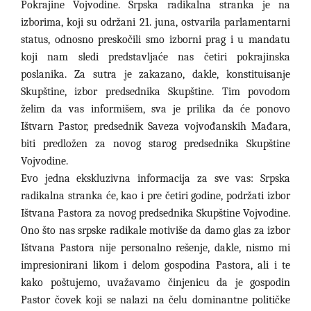
Pokrajine Vojvodine. Srpska radikalna stranka je na
izborima, koji su održani 21. juna, ostvarila parlamentarni
status, odnosno preskočili smo izborni prag i u mandatu
koji nam sledi predstavljaće nas četiri pokrajinska
poslanika. Za sutra je zakazano, dakle, konstituisanje
Skupštine, izbor predsednika Skupštine. Tim povodom
želim da vas informišem, sva je prilika da će ponovo
Ištvarn Pastor, predsednik Saveza vojvođanskih Mađara,
biti predložen za novog starog predsednika Skupštine
Vojvodine.
Evo jedna ekskluzivna informacija za sve vas: Srpska
radikalna stranka će, kao i pre četiri godine, podržati izbor
Ištvana Pastora za novog predsednika Skupštine Vojvodine.
Ono što nas srpske radikale motiviše da damo glas za izbor
Ištvana Pastora nije personalno rešenje, dakle, nismo mi
impresionirani likom i delom gospodina Pastora, ali i te
kako poštujemo, uvažavamo činjenicu da je gospodin
Pastor čovek koji se nalazi na čelu dominantne političke