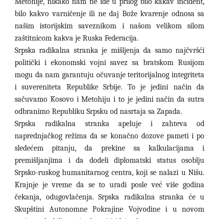
Metohije, nikako nam ne ide u prilog bilo kakav incident,
bilo kakvo varničenje ili ne daj Bože kvarenje odnosa sa
našim istorijskim saveznikom i našom velikom silom
zaštitnicom kakva je Ruska Federacija.
Srpska radikalna stranka je mišljenja da samo najčvršći
politički i ekonomski vojni savez sa bratskom Rusijom
mogu da nam garantuju očuvanje teritorijalnog integriteta
i suvereniteta Republike Srbije. To je jedini način da
sačuvamo Kosovo i Metohiju i to je jedini način da sutra
odbranimo Republiku Srpsku od nasrtaja sa Zapada.
Srpska radikalna stranka apeluje i zahteva od
naprednjačkog režima da se konačno dozove pameti i po
sledećem pitanju, da prekine sa kalkulacijama i
premišljanjima i da dodeli diplomatski status osoblju
Srpsko-ruskog humanitarnog centra, koji se nalazi u Nišu.
Krajnje je vreme da se to uradi posle već više godina
čekanja, odugovlačenja. Srpska radikalna stranka će u
Skupštini Autonomne Pokrajine Vojvodine i u novom