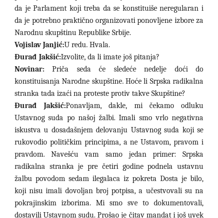
da je
P
arlament koji treba da se konstituiše neregularan i
da je potrebno praktično organizovati ponovljene izbore za
Narodnu skupštinu Republike Srbije.
Vojislav Janjić:
U redu. Hvala.
Đurađ Jakšić:
Izvolite, da li imate još pitanja?
Novinar:
Priča seda će sledeće nedelje doći do
konstituisanja Narodne skupštine. Hoće li Srpska radikalna
stranka tada izaći na proteste protiv takve Skupštine?
Đurađ Jakšić:
Ponavljam, dakle, mi čekamo odluku
Ustavnog suda po našoj žalbi. Imali smo vrlo negativna
iskustva u dosadašnjem delovanju Ustavnog suda koji se
rukovodio političkim principima, a ne Ustavom, pravom i
pravdom. Navešću vam samo jedan primer: Srpska
radikalna stranka je pre četiri godine podnela ustavnu
žalbu povodom sedam ilegalaca iz pokreta Dosta je bilo,
koji nisu imali dovoljan broj potpisa, a učestvovali su na
pokrajinskim izborima. Mi smo sve to dokumentovali,
dostavili Ustavnom sudu. Prošao je čitav mandat i još uvek