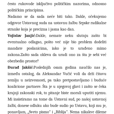
često rukovode isključivo političkim nazorima, odnosno
političkim principima.
Nadamo se da sada neće biti tako. Dakle, očekujemo
odgovor Ustavnog suda na ustavnu žalbu Srpske radikalne
stranke koja je precizna i jasna kao dan.
Vojislav Janjić:
Dakle, nemate neku slutnju zašto bi
eventualno odlagao, pošto već nije bio problem dodeliti
mandate poslanicima, iako je to urađeno mimo
zakona.Zašto sada okleva da uradi ono za šta je sebi već
obezbedio prostor?
Đurađ Jakšić:
Poslednjih osam godina naučilo nas je,
između ostalog, da Aleksandar Vučić voli da drži čitavu
zemlju u neizvesnosti, pa tako pretpostavljamo i buduće
koalicione partnere. Šta je u njegovoj glavi i zašto se čeka
krajnji zakonski rok, to pitanje biste morali uputiti njemu.
Mi insistiramo na tome da Ustavni sud, po našoj ustavnoj
žalbi, donese odluku ako bude sudio po Ustavu, koji mu je,
ponavljam, „Sveto pismo
”
i „Biblija
”
. N
ema nikakve dileme