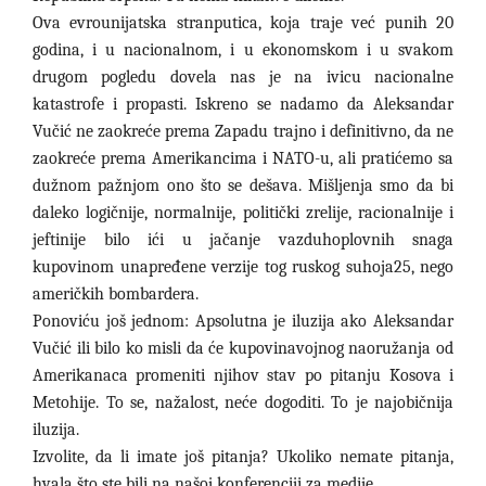
Ova evrounijatska stranputica, koja traje već punih 20
godina, i u nacionalnom, i u ekonomskom i u svakom
drugom pogledu dovela nas je na ivicu nacionalne
katastrofe i propasti. Iskreno se nadamo da Aleksandar
Vučić ne zaokreće prema Zapadu trajno i definitivno, da ne
zaokreće prema Amerikancima i NATO-u, ali pratićemo sa
dužnom pažnjom ono što se dešava. Mišljenja smo da bi
daleko logičnije, normalnije, politički zrelije, racionalnije i
jeftinije bilo ići u jačanje vazduhoplovnih snaga
kupovinom unapređene verzije tog ruskog suhoja25, nego
američkih bombardera.
Ponoviću još jednom: Apsolutna je iluzija ako Aleksandar
Vučić ili bilo ko misli da će kupovinavojnog naoružanja od
Amerikanaca promeniti njihov stav po pitanju Kosova i
Metohije. To se, nažalost, neće dogoditi. To je najobičnija
iluzija.
Izvolite, da li imate još pitanja? Ukoliko nemate pitanja,
hvala što ste bili na našoj konferenciji za medije.