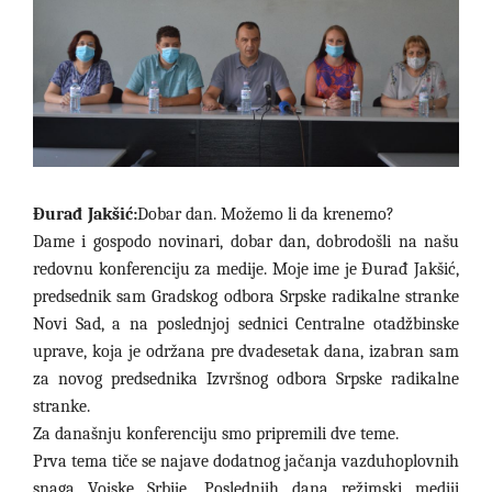
Đurađ Jakšić:
Dobar dan. Možemo li da krenemo?
Dame i gospodo novinari, dobar dan, dobrodošli na našu
redovnu konferenciju za medije. Moje ime je Đurađ Jakšić,
predsednik sam Gradskog odbora Srpske radikalne stranke
Novi Sad, a na poslednjoj sednici Centralne otadžbinske
uprave, koja je održana pre dvadesetak dana, izabran sam
za novog predsednika Izvršnog odbora Srpske radikalne
stranke.
Za današnju konferenciju smo pripremili dve teme.
Prva tema tiče se najave dodatnog jačanja vazduhoplovnih
snaga Vojske Srbije. Poslednjih dana režimski mediji