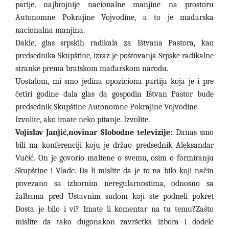
parije, najbrojnije nacionalne manjine na prostoru
Autonomne Pokrajine Vojvodine, a to je mađarska
nacionalna manjina.
Dakle, glas srpskih radikala za Ištvana Pastora, kao
predsednika Skupštine, izraz je poštovanja Srpske radikalne
stranke prema bratskom mađarskom narodu.
Uostalom, mi smo jedina opoziciona partija koja je i pre
četiri godine dala glas da gospodin Ištvan Pastor bude
predsednik Skupštine Autonomne Pokrajine Vojvodine.
Izvolite, ako imate neko pitanje. Izvolite.
Vojislav Janjić,novinar Slobodne televizije:
Danas smo
bili na konferenciji koju je držao predsednik Aleksandar
Vučić. On je govorio maltene o svemu, osim o formiranju
Skupštine i Vlade. Da li mislite da je to na bilo koji način
povezano sa izbornim neregularnostima, odnosno sa
žalbama pred Ustavnim sudom koji ste podneli pokret
Dosta je bilo i vi? Imate li komentar na tu temu?Zašto
mislite da tako dugonakon završetka izbora i dodele