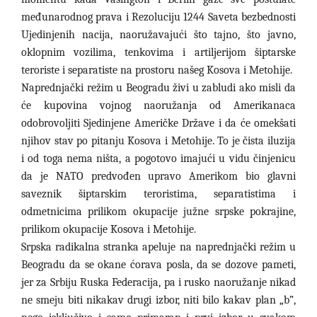
međunarodnog prava i Rezoluciju 1244 Saveta bezbednosti
Ujedinjenih nacija, naoružavajući što tajno, što javno,
oklopnim vozilima, tenkovima i artiljerijom šiptarske
teroriste i separatiste na prostoru našeg Kosova i Metohije.
Naprednjački režim u Beogradu živi u zabludi ako misli da
će kupovina vojnog naoružanja od Amerikanaca
odobrovoljiti Sjedinjene Američke Države i da će omekšati
njihov stav po pitanju Kosova i Metohije. To je čista iluzija
i od toga nema ništa, a pogotovo imajući u vidu činjenicu
da je NATO predvođen upravo Amerikom bio glavni
saveznik šiptarskim teroristima, separatistima i
odmetnicima prilikom okupacije južne srpske pokrajine,
prilikom okupacije Kosova i Metohije.
Srpska radikalna stranka apeluje na naprednjački režim u
Beogradu da se okane ćorava posla, da se dozove pameti,
jer za Srbiju Ruska Federacija, pa i rusko naoružanje nikad
ne smeju biti nikakav drugi izbor, niti bilo kakav plan „b
”
,