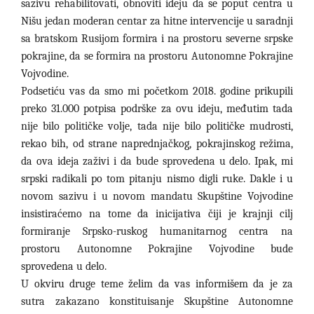
sazivu rehabilitovati, obnoviti ideju da se poput centra u
Nišu jedan moderan centar za hitne intervencije u saradnji
sa bratskom Rusijom formira i na prostoru severne srpske
pokrajine, da se formira na prostoru Autonomne Pokrajine
Vojvodine.
Podsetiću vas da smo mi početkom 2018. godine prikupili
preko 31.000 potpisa podrške za ovu ideju, međutim tada
nije bilo političke volje, tada nije bilo političke mudrosti,
rekao bih, od strane naprednjačkog, pokrajinskog režima,
da ova ideja zaživi i da bude sprovedena u delo. Ipak, mi
srpski radikali po tom pitanju nismo digli ruke. Dakle i u
novom sazivu i u novom mandatu Skupštine Vojvodine
insistiraćemo na tome da inicijativa čiji je krajnji cilj
formiranje Srpsko-ruskog humanitarnog centra na
prostoru Autonomne Pokrajine Vojvodine bude
sprovedena u delo.
U okviru druge teme želim da vas informišem da je za
sutra zakazano konstituisanje Skupštine Autonomne