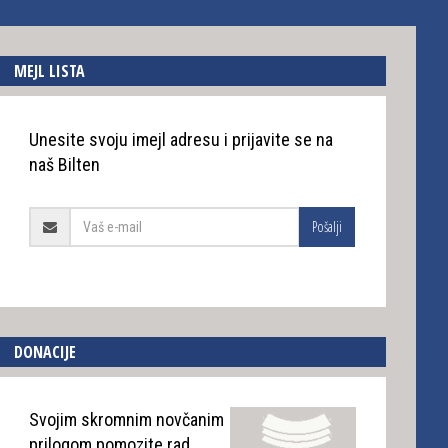
MEJL LISTA
Unesite svoju imejl adresu i prijavite se na
naš Bilten
Pošalji
DONACIJE
Svojim skromnim novčanim
prilogom pomozite rad