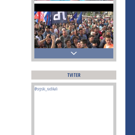
TVITER
@srpski_radikali