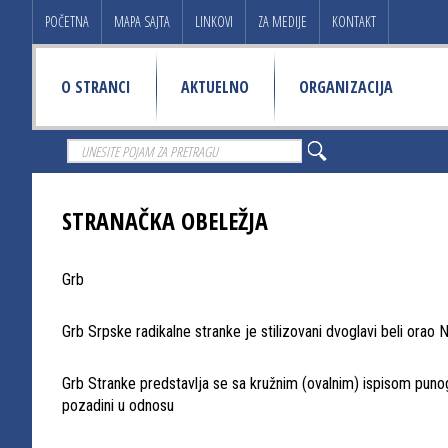
POČETNA
MAPA SAJTA
LINKOVI
ZA MEDIJE
KONTAKT
O STRANCI
AKTUELNO
ORGANIZACIJA
STRANAČKA OBELEŽJA
Grb
Grb Srpske radikalne stranke je stilizovani dvoglavi beli ora
Grb Stranke predstavlja se sa kružnim (ovalnim) ispisom puno
pozadini u odnosu