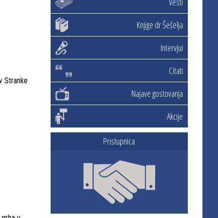
Vesti
Knjige dr Šešelja
Intervjui
Citati
iv Stranke
Najave gostovanja
Akcije
Pristupnica
 grba u