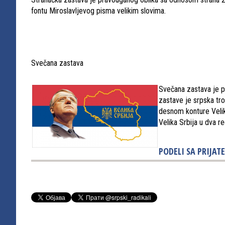
fontu Miroslavljevog pisma velikim slovima.
Svečana zastava
Svečana zastava je p
zastave je srpska trob
desnom konture Velike
Velika Srbija u dva r
PODELI SA PRIJATE