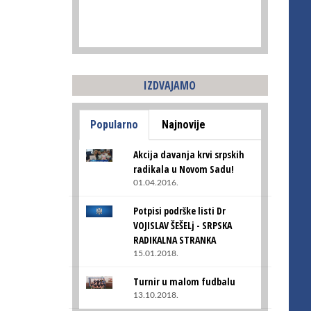
IZDVAJAMO
Popularno
Najnovije
Akcija davanja krvi srpskih
radikala u Novom Sadu!
01.04.2016.
Potpisi podrške listi Dr
VOJISLAV ŠEŠELj - SRPSKA
RADIKALNA STRANKA
15.01.2018.
Turnir u malom fudbalu
13.10.2018.