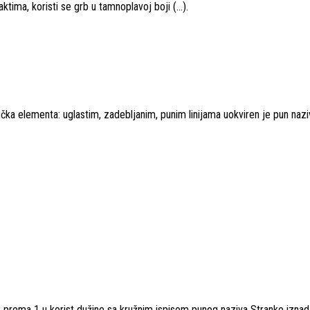
ma, koristi se grb u tamnoplavoj boji (...).
ička elementa: uglastim, zadebljanim, punim linijama uokviren je pun naz
 prema 1 u korist dužine sa kružnim ispisom punog naziva Stranke iznad