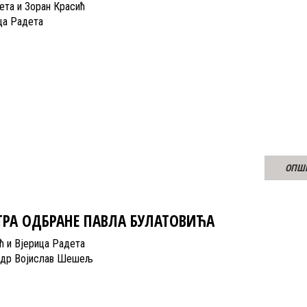
ета и Зоран Красић
ца Радета
ОПШ
РА ОДБРАНЕ ПАВЛА БУЛАТОВИЋА
ћ и Вјерица Радета
. др Војислав Шешељ