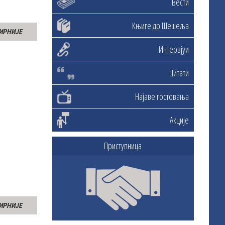
Вести
Књиге др Шешеља
ИРНИЈЕ
Интервјуи
Цитати
Најаве гостовања
Акције
Приступница
ИРНИЈЕ