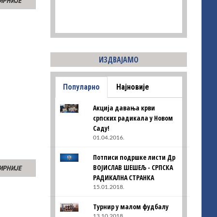
ИРНИЈЕ
ИЗДВАЈАМО
Популарно
Најновије
Акција давања крви
српских радикала у Новом
Саду!
01.04.2016.
Потписи подршке листи Др
ВОЈИСЛАВ ШЕШЕЉ - СРПСКА
ИРНИЈЕ
РАДИКАЛНА СТРАНКА
15.01.2018.
Турнир у малом фудбалу
13.10.2018.