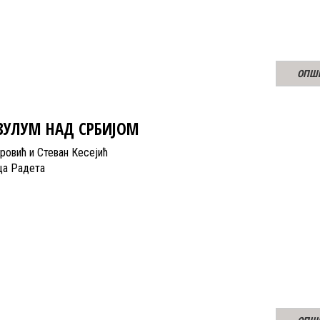
ОПШ
ЗУЛУМ НАД СРБИЈОМ
ровић и Стеван Кесејић
ца Радета