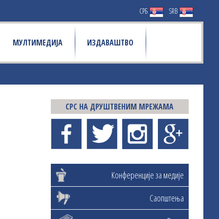
СРБ
SRB
МУЛТИМЕДИЈА
ИЗДАВАШТВО
СРС НА ДРУШТВЕНИМ МРЕЖАМА
Конференције за медије
Саопштења