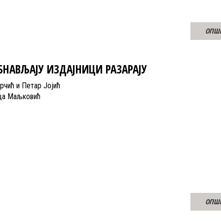
ОПШ
БНАВЉАЈУ ИЗДАЈНИЦИ РАЗАРАЈУ
чић и Петар Јојић
ица Маљковић
ОПШ