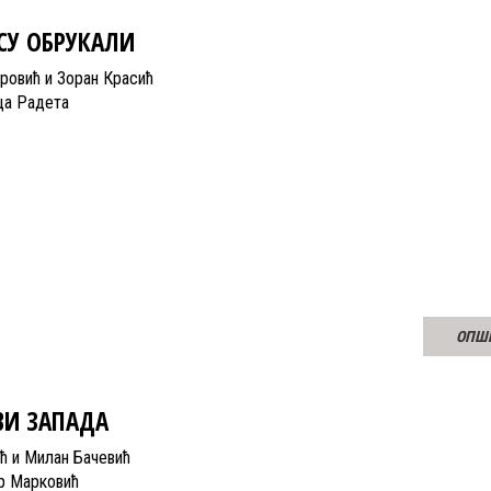
СУ ОБРУКАЛИ
ровић и Зоран Красић
ца Радета
ОПШ
ВИ ЗАПАДА
ић и Милан Бачевић
р Марковић