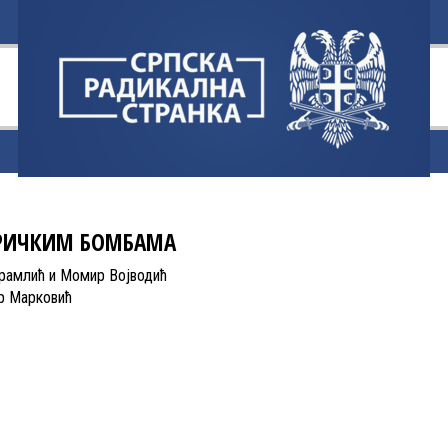
ЕРИЧКИМ БОМБАМА
рамлић и Момир Војводић
р Марковић