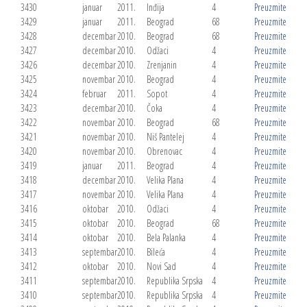
3430
januar
2011.
Inđija
4
Preuzmite
3429
januar
2011.
Beograd
68
Preuzmite
3428
decembar
2010.
Beograd
68
Preuzmite
3427
decembar
2010.
Odžaci
4
Preuzmite
3426
decembar
2010.
Zrenjanin
4
Preuzmite
3425
novembar
2010.
Beograd
4
Preuzmite
3424
februar
2011.
Sopot
4
Preuzmite
3423
decembar
2010.
Čoka
4
Preuzmite
3422
novembar
2010.
Beograd
68
Preuzmite
3421
novembar
2010.
Niš Pantelej
4
Preuzmite
3420
novembar
2010.
Obrenovac
4
Preuzmite
3419
januar
2011.
Beograd
4
Preuzmite
3418
decembar
2010.
Velika Plana
4
Preuzmite
3417
novembar
2010.
Velika Plana
4
Preuzmite
3416
oktobar
2010.
Odžaci
4
Preuzmite
3415
oktobar
2010.
Beograd
68
Preuzmite
3414
oktobar
2010.
Bela Palanka
4
Preuzmite
3413
septembar
2010.
Bileća
4
Preuzmite
3412
oktobar
2010.
Novi Sad
4
Preuzmite
3411
septembar
2010.
Republika Srpska
4
Preuzmite
3410
septembar
2010.
Republika Srpska
4
Preuzmite