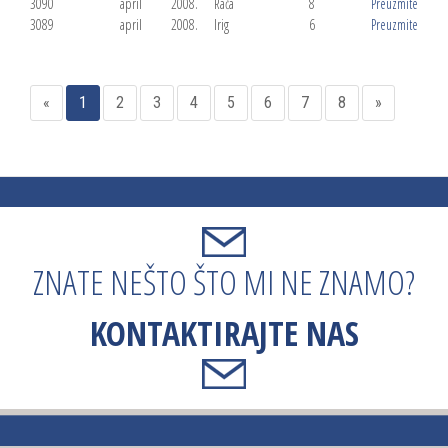
3090
april
2008.
Rača
8
Preuzmite
3089
april
2008.
Irig
6
Preuzmite
«
1
2
3
4
5
6
7
8
»
ZNATE NEŠTO ŠTO MI NE ZNAMO?
KONTAKTIRAJTE NAS