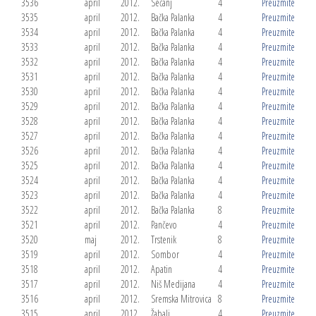
3536
april
2012.
Sečanj
4
Preuzmite
3535
april
2012.
Bačka Palanka
4
Preuzmite
3534
april
2012.
Bačka Palanka
4
Preuzmite
3533
april
2012.
Bačka Palanka
4
Preuzmite
3532
april
2012.
Bačka Palanka
4
Preuzmite
3531
april
2012.
Bačka Palanka
4
Preuzmite
3530
april
2012.
Bačka Palanka
4
Preuzmite
3529
april
2012.
Bačka Palanka
4
Preuzmite
3528
april
2012.
Bačka Palanka
4
Preuzmite
3527
april
2012.
Bačka Palanka
4
Preuzmite
3526
april
2012.
Bačka Palanka
4
Preuzmite
3525
april
2012.
Bačka Palanka
4
Preuzmite
3524
april
2012.
Bačka Palanka
4
Preuzmite
3523
april
2012.
Bačka Palanka
4
Preuzmite
3522
april
2012.
Bačka Palanka
8
Preuzmite
3521
april
2012.
Pančevo
4
Preuzmite
3520
maj
2012.
Trstenik
8
Preuzmite
3519
april
2012.
Sombor
4
Preuzmite
3518
april
2012.
Apatin
4
Preuzmite
3517
april
2012.
Niš Medijana
4
Preuzmite
3516
april
2012.
Sremska Mitrovica
8
Preuzmite
3515
april
2012.
Žabalj
4
Preuzmite