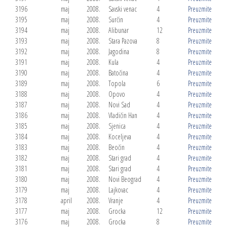
3196
maj
2008.
Savski venac
4
Preuzmite
3195
maj
2008.
Surčin
4
Preuzmite
3194
maj
2008.
Alibunar
12
Preuzmite
3193
maj
2008.
Stara Pazova
8
Preuzmite
3192
maj
2008.
Jagodina
8
Preuzmite
3191
maj
2008.
Kula
4
Preuzmite
3190
maj
2008.
Batočina
4
Preuzmite
3189
maj
2008.
Topola
6
Preuzmite
3188
maj
2008.
Opovo
4
Preuzmite
3187
maj
2008.
Novi Sad
4
Preuzmite
3186
maj
2008.
Vladičin Han
4
Preuzmite
3185
maj
2008.
Sjenica
4
Preuzmite
3184
maj
2008.
Koceljeva
4
Preuzmite
3183
maj
2008.
Beočin
4
Preuzmite
3182
maj
2008.
Stari grad
4
Preuzmite
3181
maj
2008.
Stari grad
4
Preuzmite
3180
maj
2008.
Novi Beograd
4
Preuzmite
3179
maj
2008.
Lajkovac
4
Preuzmite
3178
april
2008.
Vranje
4
Preuzmite
3177
maj
2008.
Grocka
12
Preuzmite
3176
maj
2008.
Grocka
8
Preuzmite