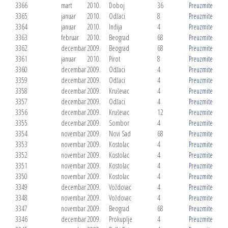
3366
mart
2010.
Doboj
36
Preuzmite
3365
januar
2010.
Odžaci
8
Preuzmite
3364
januar
2010.
Inđija
4
Preuzmite
3363
februar
2010.
Beograd
68
Preuzmite
3362
decembar
2009.
Beograd
68
Preuzmite
3361
januar
2010.
Pirot
8
Preuzmite
3360
decembar
2009.
Odžaci
4
Preuzmite
3359
decembar
2009.
Odžaci
4
Preuzmite
3358
decembar
2009.
Kruševac
4
Preuzmite
3357
decembar
2009.
Odžaci
4
Preuzmite
3356
decembar
2009.
Kruševac
12
Preuzmite
3355
decembar
2009.
Sombor
4
Preuzmite
3354
novembar
2009.
Novi Sad
68
Preuzmite
3353
novembar
2009.
Kostolac
4
Preuzmite
3352
novembar
2009.
Kostolac
4
Preuzmite
3351
novembar
2009.
Kostolac
4
Preuzmite
3350
novembar
2009.
Kostolac
4
Preuzmite
3349
decembar
2009.
Voždovac
4
Preuzmite
3348
novembar
2009.
Voždovac
4
Preuzmite
3347
novembar
2009.
Beograd
68
Preuzmite
3346
decembar
2009.
Prokuplje
4
Preuzmite