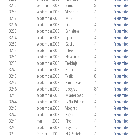
3259
oktobar
2008.
Ruma
8
Preuzmite
3258
septembar
2008.
Vlasenica
4
Preuzmite
3257
septembar
2008.
Milići
4
Preuzmite
3256
septembar
2008.
Titel
4
Preuzmite
3255
septembar
2008.
Banjaluka
4
Preuzmite
3254
septembar
2008.
Ljubinje
4
Preuzmite
3253
septembar
2008.
Gacko
4
Preuzmite
3252
septembar
2008.
Bileća
4
Preuzmite
3251
septembar
2008.
Nevesinje
4
Preuzmite
3250
septembar
2008.
Trebinje
4
Preuzmite
3249
septembar
2008.
Srbac
4
Preuzmite
3248
septembar
2008.
Teslić
8
Preuzmite
3247
septembar
2008.
Han Pijesak
4
Preuzmite
3246
septembar
2008.
Beograd
84
Preuzmite
3245
septembar
2008.
Mladenovac
4
Preuzmite
3244
septembar
2008.
Bačka Palanka
4
Preuzmite
3243
septembar
2008.
Višegrad
4
Preuzmite
3242
septembar
2008.
Brčko
4
Preuzmite
3241
mart
2009.
Pirot
4
Preuzmite
3240
septembar
2008.
Rogatica
4
Preuzmite
3239
februar
2009.
Niš-Pantelej
4
Preuzmite