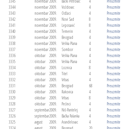
3345
novembar
2009.
Bački Petrovac
4
Preuzmite
3344
novembar
2009.
Voždovac
4
Preuzmite
3343
novembar
2009.
Odžaci
4
Preuzmite
3342
novembar
2009.
Novi Sad
8
Preuzmite
3341
novembar
2009.
Leposavić
8
Preuzmite
3340
novembar
2009.
Temerin
4
Preuzmite
3339
novembar
2009.
Beograd
4
Preuzmite
3338
novembar
2009.
Velika Plana
4
Preuzmite
3337
novembar
2009.
Sombor
4
Preuzmite
3336
oktobar
2009.
Velika Plana
4
Preuzmite
3335
oktobar
2009.
Velika Plana
4
Preuzmite
3334
oktobar
2009.
Loznica
8
Preuzmite
3333
oktobar
2009.
Titel
4
Preuzmite
3332
oktobar
2009.
Vrbas
4
Preuzmite
3331
oktobar
2009.
Beograd
68
Preuzmite
3330
oktobar
2009.
Rakovica
4
Preuzmite
3329
oktobar
2009.
Vrbas
8
Preuzmite
3328
oktobar
2009.
Pećinci
4
Preuzmite
3327
septembar
2009.
Niš-Pantelej
4
Preuzmite
3326
septembar
2009.
Bačka Palanka
4
Preuzmite
3325
avgust
2009.
Aranđelovac
4
Preuzmite
3324
avgust
2009.
Beograd
20
Preuzmite