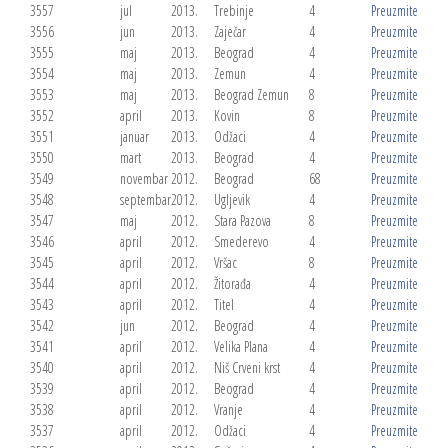
3557
jul
2013.
Trebinje
4
Preuzmite
3556
jun
2013.
Zaječar
4
Preuzmite
3555
maj
2013.
Beograd
4
Preuzmite
3554
maj
2013.
Zemun
4
Preuzmite
3553
maj
2013.
Beograd Zemun
8
Preuzmite
3552
april
2013.
Kovin
8
Preuzmite
3551
januar
2013.
Odžaci
4
Preuzmite
3550
mart
2013.
Beograd
4
Preuzmite
3549
novembar
2012.
Beograd
68
Preuzmite
3548
septembar
2012.
Ugljevik
4
Preuzmite
3547
maj
2012.
Stara Pazova
8
Preuzmite
3546
april
2012.
Smederevo
4
Preuzmite
3545
april
2012.
Vršac
8
Preuzmite
3544
april
2012.
Žitorađa
4
Preuzmite
3543
april
2012.
Titel
4
Preuzmite
3542
jun
2012.
Beograd
4
Preuzmite
3541
april
2012.
Velika Plana
4
Preuzmite
3540
april
2012.
Niš Crveni krst
4
Preuzmite
3539
april
2012.
Beograd
4
Preuzmite
3538
april
2012.
Vranje
4
Preuzmite
3537
april
2012.
Odžaci
4
Preuzmite