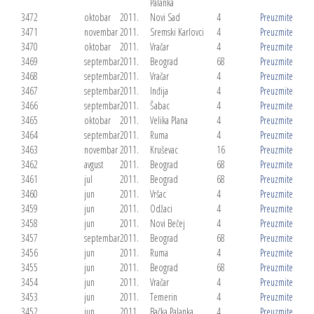
Palanka
3472
oktobar
2011.
Novi Sad
4
Preuzmite
3471
novembar
2011.
Sremski Karlovci
4
Preuzmite
3470
oktobar
2011.
Vračar
4
Preuzmite
3469
septembar
2011.
Beograd
68
Preuzmite
3468
septembar
2011.
Vračar
4
Preuzmite
3467
septembar
2011.
Inđija
4
Preuzmite
3466
septembar
2011.
Šabac
4
Preuzmite
3465
oktobar
2011.
Velika Plana
4
Preuzmite
3464
septembar
2011.
Ruma
4
Preuzmite
3463
novembar
2011.
Kruševac
16
Preuzmite
3462
avgust
2011.
Beograd
68
Preuzmite
3461
jul
2011.
Beograd
68
Preuzmite
3460
jun
2011.
Vršac
4
Preuzmite
3459
jun
2011.
Odžaci
4
Preuzmite
3458
jun
2011.
Novi Bečej
4
Preuzmite
3457
septembar
2011.
Beograd
68
Preuzmite
3456
jun
2011.
Ruma
4
Preuzmite
3455
jun
2011.
Beograd
68
Preuzmite
3454
jun
2011.
Vračar
4
Preuzmite
3453
jun
2011.
Temerin
4
Preuzmite
3452
jun
2011.
Bačka Palanka
4
Preuzmite