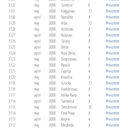
3132
maj
2008.
Sombor
8
Preuzmite
3131
maj
2008.
Kragujevac
12
Preuzmite
3130
april
2008.
Plandište
4
Preuzmite
3129
maj
2008.
Vršac
12
Preuzmite
3128
maj
2008.
Voždovac
4
Preuzmite
3127
april
2008.
Boljevac
4
Preuzmite
3126
april
2008.
Sečanj
4
Preuzmite
3125
april
2008.
Žitište
4
Preuzmite
3124
april
2008.
Novi Bečej
4
Preuzmite
3123
maj
2008.
Despotovac
8
Preuzmite
3122
maj
2008.
Paraćin
4
Preuzmite
3121
april
2008.
Ćuprija
4
Preuzmite
3120
maj
2008.
Kovačica
4
Preuzmite
3119
maj
2008.
Grocka
12
Preuzmite
3118
maj
2008.
Aranđelovac
4
Preuzmite
3117
april
2008.
Velika Plana
4
Preuzmite
3116
april
2008.
Surdulica
4
Preuzmite
3115
maj
2008.
Smederevo
10
Preuzmite
3114
maj
2008.
Crna Trava
4
Preuzmite
3113
april
2008.
Bojnik
4
Preuzmite
3112
maj
2008.
Medveđa
4
Preuzmite