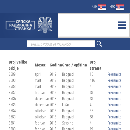
SRB
SRB
Broj Velike
Broj
Mesec
Godina
Grad / opština
Srbije
strana
3589
april
2019.
Beograd
16
Preuzmite
3600
mart
2017.
Beograd
416
Preuzmite
3588
mart
2019.
Beograd
4
Preuzmite
3587
februar
2019.
Beograd
68
Preuzmite
3586
decembar
2018.
Beograd
68
Preuzmite
3585
decembar
2018.
Lučani
4
Preuzmite
3584
oktobar
2018.
Beograd
36
Preuzmite
3583
oktobar
2018.
Beograd
68
Preuzmite
3581
februar
2018.
Sevojno
4
Preuzmite
3580
februar
2018.
Beograd
19
Preuzmite