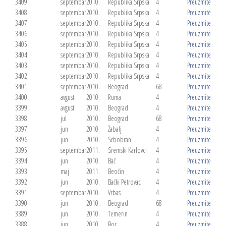
3409
septembar
2010.
Republika Srpska
4
Preuzmite
3408
septembar
2010.
Republika Srpska
4
Preuzmite
3407
septembar
2010.
Republika Srpska
4
Preuzmite
3406
septembar
2010.
Republika Srpska
4
Preuzmite
3405
septembar
2010.
Republika Srpska
4
Preuzmite
3404
septembar
2010.
Republika Srpska
4
Preuzmite
3403
septembar
2010.
Republika Srpska
4
Preuzmite
3402
septembar
2010.
Republika Srpska
4
Preuzmite
3401
septembar
2010.
Beograd
68
Preuzmite
3400
avgust
2010.
Ruma
4
Preuzmite
3399
avgust
2010.
Beograd
4
Preuzmite
3398
jul
2010.
Beograd
68
Preuzmite
3397
jun
2010.
Žabalj
4
Preuzmite
3396
jun
2010.
Srbobran
4
Preuzmite
3395
septembar
2011.
Sremski Karlovci
4
Preuzmite
3394
jun
2010.
Bač
4
Preuzmite
3393
maj
2011.
Beočin
4
Preuzmite
3392
jun
2010.
Bački Petrovac
4
Preuzmite
3391
septembar
2010.
Vrbas
4
Preuzmite
3390
jun
2010.
Beograd
68
Preuzmite
3389
jun
2010.
Temerin
4
Preuzmite
3388
jun
2010.
Bor
4
Preuzmite