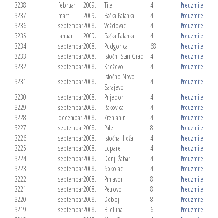
3238
februar
2009.
Titel
4
Preuzmite
3237
mart
2009.
Bačka Palanka
4
Preuzmite
3236
septembar
2008.
Voždovac
4
Preuzmite
3235
januar
2009.
Bačka Palanka
4
Preuzmite
3234
septembar
2008.
Podgorica
68
Preuzmite
3233
septembar
2008.
Istočni Stari Grad
4
Preuzmite
3232
septembar
2008.
Kneževo
4
Preuzmite
Istočno Novo
3231
septembar
2008.
4
Preuzmite
Sarajevo
3230
septembar
2008.
Prijedor
4
Preuzmite
3229
septembar
2008.
Rakovica
4
Preuzmite
3228
decembar
2008.
Zrenjanin
4
Preuzmite
3227
septembar
2008.
Pale
8
Preuzmite
3226
septembar
2008.
Istočna Ilidža
4
Preuzmite
3225
septembar
2008.
Lopare
4
Preuzmite
3224
septembar
2008.
Donji Žabar
4
Preuzmite
3223
septembar
2008.
Sokolac
4
Preuzmite
3222
septembar
2008.
Prnjavor
8
Preuzmite
3221
septembar
2008.
Petrovo
8
Preuzmite
3220
septembar
2008.
Doboj
8
Preuzmite
3219
septembar
2008.
Bijeljina
6
Preuzmite