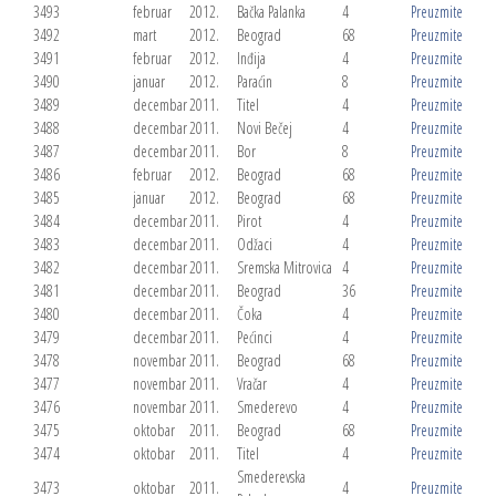
3493
februar
2012.
Bačka Palanka
4
Preuzmite
3492
mart
2012.
Beograd
68
Preuzmite
3491
februar
2012.
Inđija
4
Preuzmite
3490
januar
2012.
Paraćin
8
Preuzmite
3489
decembar
2011.
Titel
4
Preuzmite
3488
decembar
2011.
Novi Bečej
4
Preuzmite
3487
decembar
2011.
Bor
8
Preuzmite
3486
februar
2012.
Beograd
68
Preuzmite
3485
januar
2012.
Beograd
68
Preuzmite
3484
decembar
2011.
Pirot
4
Preuzmite
3483
decembar
2011.
Odžaci
4
Preuzmite
3482
decembar
2011.
Sremska Mitrovica
4
Preuzmite
3481
decembar
2011.
Beograd
36
Preuzmite
3480
decembar
2011.
Čoka
4
Preuzmite
3479
decembar
2011.
Pećinci
4
Preuzmite
3478
novembar
2011.
Beograd
68
Preuzmite
3477
novembar
2011.
Vračar
4
Preuzmite
3476
novembar
2011.
Smederevo
4
Preuzmite
3475
oktobar
2011.
Beograd
68
Preuzmite
3474
oktobar
2011.
Titel
4
Preuzmite
Smederevska
3473
oktobar
2011.
4
Preuzmite