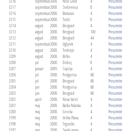
3218
septembar
2008.
Novi Grad
4
Preuzmite
3217
septembar
2008.
Srebrenica
8
Preuzmite
3216
septembar
2008.
Bratunac
4
Preuzmite
3215
septembar
2008.
Teslić
8
Preuzmite
3214
avgust
2008.
Beograd
4
Preuzmite
3213
avgust
2008.
Beograd
100
Preuzmite
3212
avgust
2008.
Beograd
44
Preuzmite
3211
septembar
2008.
Ugljevik
4
Preuzmite
3210
avgust
2008.
Trebinje
4
Preuzmite
3209
avgust
2008.
Brčko
4
Preuzmite
3208
jul
2008.
Doboj
8
Preuzmite
3207
januar
2009.
Ćuprija
4
Preuzmite
3206
jul
2008.
Podgorica
68
Preuzmite
3205
jul
2008.
Beograd
68
Preuzmite
3204
jun
2008.
Podgorica
68
Preuzmite
3203
jun
2008.
Beograd
68
Preuzmite
3202
april
2008.
Nova Varoš
4
Preuzmite
3201
maj
2008.
Bačka Palanka
4
Preuzmite
3200
maj
2008.
Grocka
4
Preuzmite
3199
maj
2008.
Velika Plana
4
Preuzmite
3198
maj
2008.
Trgovište
4
Preuzmite
3197
maj
2008.
Savski venac
4
Preuzmite