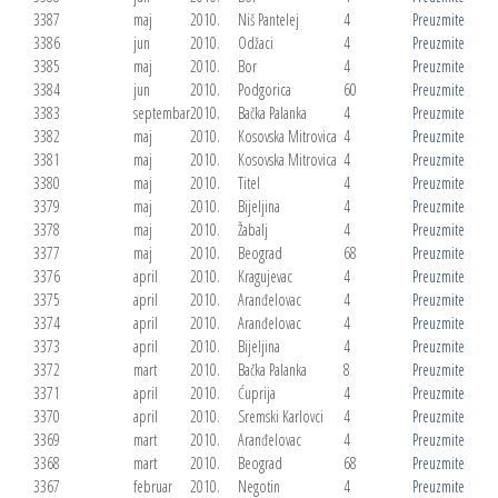
3387
maj
2010.
Niš Pantelej
4
Preuzmite
3386
jun
2010.
Odžaci
4
Preuzmite
3385
maj
2010.
Bor
4
Preuzmite
3384
jun
2010.
Podgorica
60
Preuzmite
3383
septembar
2010.
Bačka Palanka
4
Preuzmite
3382
maj
2010.
Kosovska Mitrovica
4
Preuzmite
3381
maj
2010.
Kosovska Mitrovica
4
Preuzmite
3380
maj
2010.
Titel
4
Preuzmite
3379
maj
2010.
Bijeljina
4
Preuzmite
3378
maj
2010.
Žabalj
4
Preuzmite
3377
maj
2010.
Beograd
68
Preuzmite
3376
april
2010.
Kragujevac
4
Preuzmite
3375
april
2010.
Aranđelovac
4
Preuzmite
3374
april
2010.
Aranđelovac
4
Preuzmite
3373
april
2010.
Bijeljina
4
Preuzmite
3372
mart
2010.
Bačka Palanka
8
Preuzmite
3371
april
2010.
Ćuprija
4
Preuzmite
3370
april
2010.
Sremski Karlovci
4
Preuzmite
3369
mart
2010.
Aranđelovac
4
Preuzmite
3368
mart
2010.
Beograd
68
Preuzmite
3367
februar
2010.
Negotin
4
Preuzmite