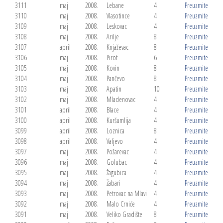
3111
maj
2008.
Lebane
4
Preuzmite
3110
maj
2008.
Vlasotince
4
Preuzmite
3109
maj
2008.
Leskovac
4
Preuzmite
3108
maj
2008.
Arilje
8
Preuzmite
3107
april
2008.
Knjaževac
8
Preuzmite
3106
maj
2008.
Pirot
6
Preuzmite
3105
maj
2008.
Kovin
8
Preuzmite
3104
maj
2008.
Pančevo
8
Preuzmite
3103
maj
2008.
Apatin
10
Preuzmite
3102
maj
2008.
Mladenovac
4
Preuzmite
3101
april
2008.
Blace
4
Preuzmite
3100
april
2008.
Kuršumlija
4
Preuzmite
3099
april
2008.
Loznica
8
Preuzmite
3098
april
2008.
Valjevo
4
Preuzmite
3097
maj
2008.
Požarevac
4
Preuzmite
3096
maj
2008.
Golubac
4
Preuzmite
3095
maj
2008.
Žagubica
4
Preuzmite
3094
maj
2008.
Žabari
4
Preuzmite
3093
maj
2008.
Petrovac na Mlavi
4
Preuzmite
3092
maj
2008.
Malo Crniće
4
Preuzmite
3091
maj
2008.
Veliko Gradište
8
Preuzmite