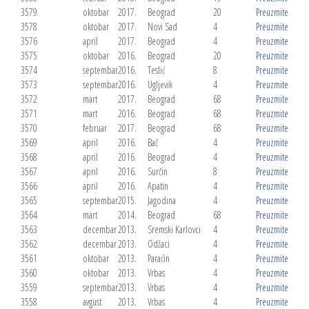
3579
oktobar
2017.
Beograd
20
Preuzmite
3578
oktobar
2017.
Novi Sad
4
Preuzmite
3576
april
2017.
Beograd
4
Preuzmite
3575
oktobar
2016.
Beograd
20
Preuzmite
3574
septembar
2016.
Teslić
8
Preuzmite
3573
septembar
2016.
Ugljevik
4
Preuzmite
3572
mart
2017.
Beograd
68
Preuzmite
3571
mart
2016.
Beograd
68
Preuzmite
3570
februar
2017.
Beograd
68
Preuzmite
3569
april
2016.
Bač
4
Preuzmite
3568
april
2016.
Beograd
4
Preuzmite
3567
april
2016.
Surčin
8
Preuzmite
3566
april
2016.
Apatin
4
Preuzmite
3565
septembar
2015.
Jagodina
4
Preuzmite
3564
mart
2014.
Beograd
68
Preuzmite
3563
decembar
2013.
Sremski Karlovci
4
Preuzmite
3562
decembar
2013.
Odžaci
4
Preuzmite
3561
oktobar
2013.
Paraćin
4
Preuzmite
3560
oktobar
2013.
Vrbas
4
Preuzmite
3559
septembar
2013.
Vrbas
4
Preuzmite
3558
avgust
2013.
Vrbas
4
Preuzmite