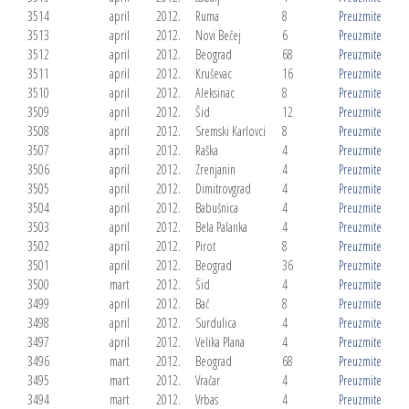
3514
april
2012.
Ruma
8
Preuzmite
3513
april
2012.
Novi Bečej
6
Preuzmite
3512
april
2012.
Beograd
68
Preuzmite
3511
april
2012.
Kruševac
16
Preuzmite
3510
april
2012.
Aleksinac
8
Preuzmite
3509
april
2012.
Šid
12
Preuzmite
3508
april
2012.
Sremski Karlovci
8
Preuzmite
3507
april
2012.
Raška
4
Preuzmite
3506
april
2012.
Zrenjanin
4
Preuzmite
3505
april
2012.
Dimitrovgrad
4
Preuzmite
3504
april
2012.
Babušnica
4
Preuzmite
3503
april
2012.
Bela Palanka
4
Preuzmite
3502
april
2012.
Pirot
8
Preuzmite
3501
april
2012.
Beograd
36
Preuzmite
3500
mart
2012.
Šid
4
Preuzmite
3499
april
2012.
Bač
8
Preuzmite
3498
april
2012.
Surdulica
4
Preuzmite
3497
april
2012.
Velika Plana
4
Preuzmite
3496
mart
2012.
Beograd
68
Preuzmite
3495
mart
2012.
Vračar
4
Preuzmite
3494
mart
2012.
Vrbas
4
Preuzmite