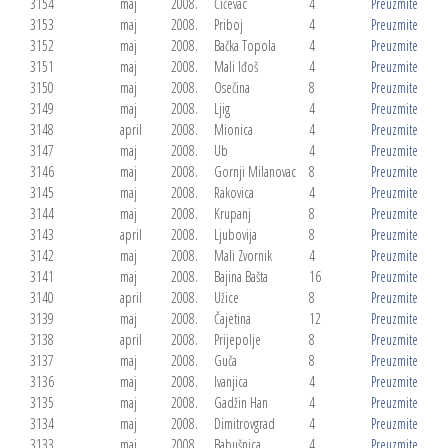
3154
maj
2008.
Ćićevac
4
Preuzmite
3153
maj
2008.
Priboj
4
Preuzmite
3152
maj
2008.
Bačka Topola
4
Preuzmite
3151
maj
2008.
Mali Iđoš
4
Preuzmite
3150
maj
2008.
Osečina
8
Preuzmite
3149
maj
2008.
Ljig
4
Preuzmite
3148
april
2008.
Mionica
4
Preuzmite
3147
maj
2008.
Ub
4
Preuzmite
3146
maj
2008.
Gornji Milanovac
8
Preuzmite
3145
maj
2008.
Rakovica
4
Preuzmite
3144
maj
2008.
Krupanj
8
Preuzmite
3143
april
2008.
Ljubovija
8
Preuzmite
3142
maj
2008.
Mali Zvornik
4
Preuzmite
3141
maj
2008.
Bajina Bašta
16
Preuzmite
3140
april
2008.
Užice
8
Preuzmite
3139
maj
2008.
Čajetina
12
Preuzmite
3138
april
2008.
Prijepolje
8
Preuzmite
3137
maj
2008.
Guča
8
Preuzmite
3136
maj
2008.
Ivanjica
4
Preuzmite
3135
maj
2008.
Gadžin Han
4
Preuzmite
3134
maj
2008.
Dimitrovgrad
4
Preuzmite
3133
maj
2008.
Babušnica
4
Preuzmite