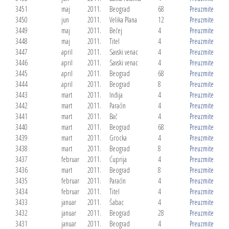
3451
maj
2011.
Beograd
68
Preuzmite
3450
jun
2011.
Velika Plana
12
Preuzmite
3449
maj
2011.
Bečej
4
Preuzmite
3448
maj
2011.
Titel
4
Preuzmite
3447
april
2011.
Savski venac
4
Preuzmite
3446
april
2011.
Savski venac
4
Preuzmite
3445
april
2011.
Beograd
68
Preuzmite
3444
april
2011.
Beograd
8
Preuzmite
3443
mart
2011.
Inđija
4
Preuzmite
3442
mart
2011.
Paraćin
4
Preuzmite
3441
mart
2011.
Bač
4
Preuzmite
3440
mart
2011.
Beograd
68
Preuzmite
3439
mart
2011.
Grocka
4
Preuzmite
3438
mart
2011.
Beograd
8
Preuzmite
3437
februar
2011.
Ćuprija
4
Preuzmite
3436
mart
2011.
Beograd
8
Preuzmite
3435
februar
2011.
Paraćin
4
Preuzmite
3434
februar
2011.
Titel
4
Preuzmite
3433
januar
2011.
Šabac
4
Preuzmite
3432
januar
2011.
Beograd
28
Preuzmite
3431
januar
2011.
Beograd
4
Preuzmite