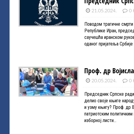
Председник Српс
21.05.2024.
0 
Поводом трагичне смрти 
Републике Иран, председ
саучешћа иранском руков
оданог пријатеља Србије
Проф. др Војисл
20.05.2024.
0 
Председник Српске ради
делио своје књиге народ
и узму књигу? Проф. др 
патриотским политичким п
изборној листи…