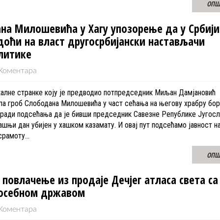
ОПШ
на Милошевића у Хагу упозорење да у Србији
 доћи на власт другосрбијански настављачи
литике
Коментара
алне странке коју је предводио потпредседник Миљан Дамјановић
ла гроб Слободана Милошевића у част сећања на његову храбру бор
 ради подсећања да је бивши председник Савезне Републике Југосл
ашњи дан убијен у хашком казамату. И овај пут подсећамо јавност н
 срамоту…
ОПШ
повлачење из продаје Дечјег атласа света са
посебном државом
Коментара