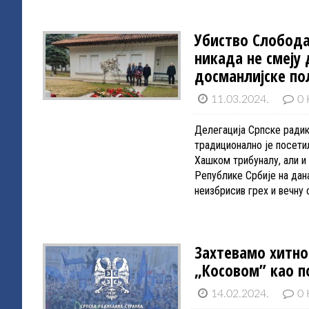
Убиство Слобода
никада не смеју
досманлијске по
11.03.2024.
0 
Делегација Српске радик
традиционално је посети
Хашком трибуналу, али и
Републике Србије на дан
неизбрисив грех и вечну
Захтевамо хитно 
„Косовом” као 
14.02.2024.
0 