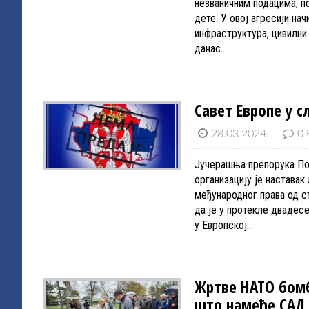
незваничним подацима, по
дете. У овој агресији на
инфраструктура, цивилни
данас…
Савет Европе у 
28.03.2024.
0 
Јучерашња препорука Пол
организацију је настава
међународног права од с
да је у протекле двадесе
у Европској…
Жртве НАТО бомб
што намеће САД