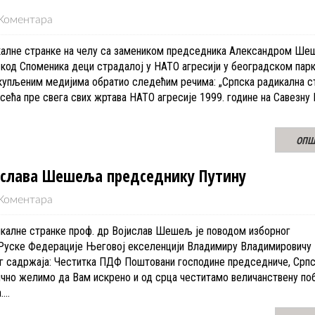
Коментара
калне странке на челу са замеником председника Александром Ш
 код Споменика деци страдалој у НАТО агресији у београдском пар
упљеним медијима обратио следећим речима: „Српска радикална с
сећа пре свега свих жртава НАТО агресије 1999. године на Савезну
ОПШ
ислава Шешеља председнику Путину
Коментара
калне странке проф. др Војислав Шешељ је поводом изборног
Руске Федерације Његовој екселенцији Владимиру Владимировичу 
ег садржаја: Честитка ПДФ Поштовани господине председниче, Срп
лично желимо да Вам искрено и од срца честитамо величанствену по
.…