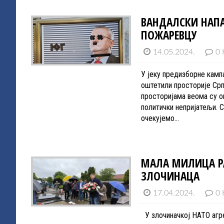
ВАНДАЛСКИ НАПА
ПОЖАРЕВЦУ
14.05.2024.
0 
У јеку предизборне кампа
оштетили просторије Срп
просторијама веома су о
политички непријатељи. 
очекујемо…
МАЛА МИЛИЦА РА
ЗЛОЧИНАЦА
17.04.2024.
0 
У злочиначкој НАТО агрес