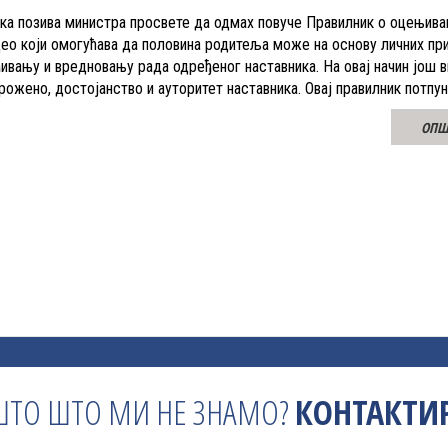
а позива министра просвете да одмах повуче Правилник о оцењива
ео који омогућава да половина родитеља може на основу личних пр
ђивању и вредновању рада одређеног наставника. На овај начин још 
рожено, достојанство и ауторитет наставника. Овај правилник потпу
ОПШ
ШТО ШТО МИ НЕ ЗНАМО?
КОНТАКТИР