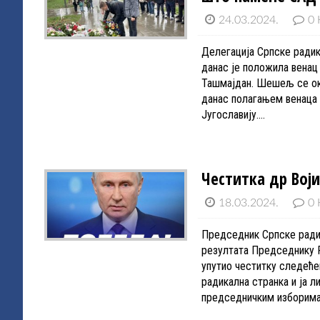
24.03.2024.
0 
Делегација Српске ради
данас је положила венац
Ташмајдан. Шешељ се ок
данас полагањем венаца 
Југославију.…
Честитка др Вој
18.03.2024.
0 
Председник Српске ради
резултата Председнику 
упутио честитку следећ
радикална странка и ја 
председничким изборима