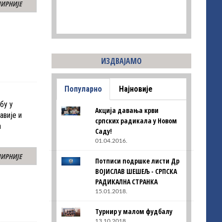
ИРНИЈЕ
ИЗДВАЈАМО
Популарно
Најновије
бу у
Акција давања крви
авије и
српских радикала у Новом
а
Саду!
01.04.2016.
ИРНИЈЕ
Потписи подршке листи Др
ВОЈИСЛАВ ШЕШЕЉ - СРПСКА
РАДИКАЛНА СТРАНКА
15.01.2018.
Турнир у малом фудбалу
13.10.2018.