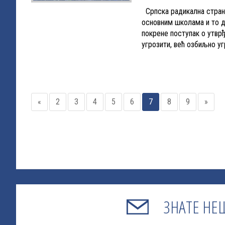
Српска радикална странк
основним школама и то д
покрене поступак о утвр
угрозити, већ озбиљно уг
«
2
3
4
5
6
7
8
9
»
ЗНАТЕ НЕ