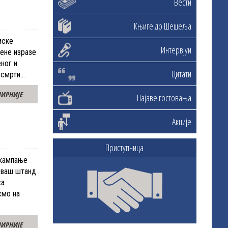
Вести
Књиге др Шешеља
мске
Интервјуи
рене изразе
ног и
Цитати
м смрти…
ИРНИЈЕ
Најаве гостовања
Акције
Приступница
 кампање
а ваш штанд
са
смо на
ИРНИЈЕ