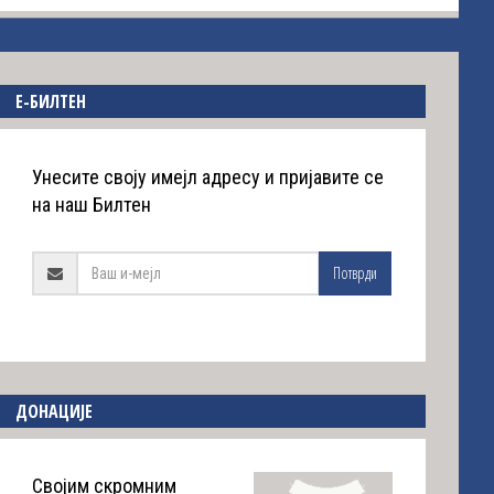
E-БИЛТЕН
Унесите своју имејл адресу и пријавите се
на наш Билтен
Потврди
ДОНАЦИЈЕ
Својим скромним