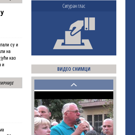
Сигуран глас
 У
пали су и
ли на
јући као
а и
ВИДЕО СНИМЦИ
ИРНИЈЕ
ма