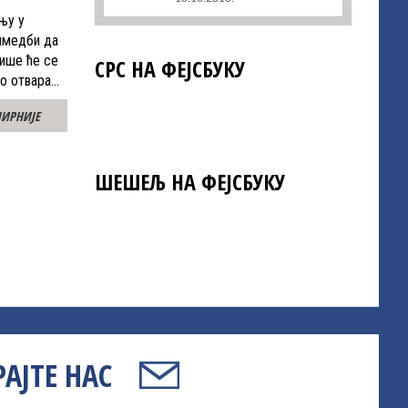
њу у
имедби да
више ће се
СРС НА ФЕЈСБУКУ
но отвара…
ИРНИЈЕ
ШЕШЕЉ НА ФЕЈСБУКУ
АЈТЕ НАС