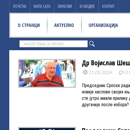
ПОЧЕТНА
МАПА САЈТА
ЛИНКОВИ
ЗА МЕДИЈЕ
КОНТАКТ
О СТРАНЦИ
АКТУЕЛНО
ОРГАНИЗАЦИЈА
ЧЛАНСТВО
Др Војислав Шеш
21.05.2024.
0 
Председник Српске ради
новије наслове својих књ
сте јутро имали прилику 
другачије после избора?