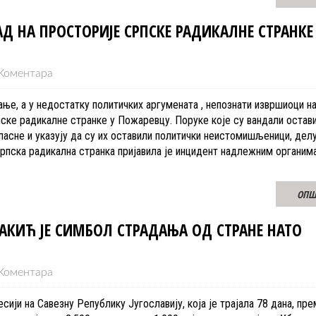
Д НА ПРОСТОРИЈЕ СРПСКЕ РАДИКАЛНЕ СТРАНКЕ
Коментара
ње, а у недостатку политичких аргумената , непознати извршиоци на
ске радикалне странке у Пожаревцу. Поруке које су вандали остави
пасне и указују да су их оставили политички неистомишљеници, делу
Српска радикална странка пријавила је инцидент надлежним органим
ОПШ
КИЋ ЈЕ СИМБОЛ СТРАДАЊА ОД СТРАНЕ НАТО
Коментара
ији на Савезну Републику Југославију, која је трајала 78 дана, пре