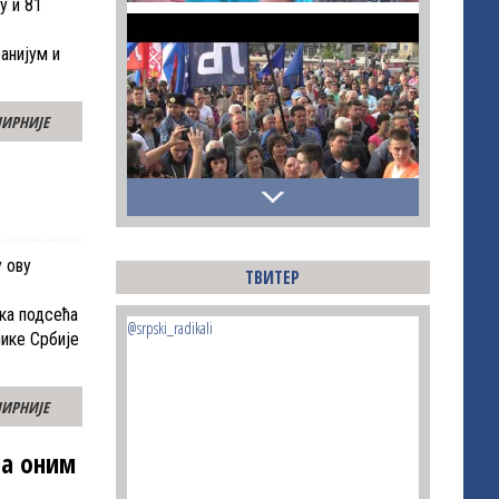
у и 81
анијум и
ИРНИЈЕ
 ову
ТВИТЕР
ка подсећа
@srpski_radikali
лике Србије
ИРНИЈЕ
са оним