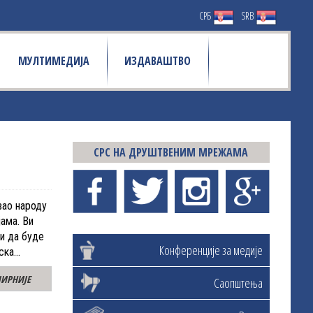
СРБ
SRB
МУЛТИМЕДИЈА
ИЗДАВАШТВО
СРС НА ДРУШТВЕНИМ МРЕЖАМА
вао народу
јама. Ви
ли да буде
Конференције за медије
вска…
ИРНИЈЕ
Саопштења