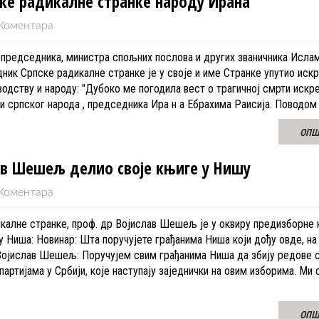
ке радикалне странке народу Ирана
Коментара
председника, министра спољних послова и других званичника Исла
ник Српске радикалне странке је у своје и име Странке упутио иск
одству и народу: "Дубоко ме погодила вест о трагичној смрти искре
 и српског народа , председника Ира н а Ебрахима Раисија. Поводо
ОПШ
ав Шешељ делио своје књиге у Нишу
Коментара
калне странке, проф. др Војислав Шешељ је у оквиру предизборне
у Ниша: Новинар: Шта поручујете грађанима Ниша који дођу овде, н
Војислав Шешељ: Поручујем свим грађанима Ниша да збију редове 
артијама у Србији, које наступају заједнички на овим изборима. Ми 
ОПШ