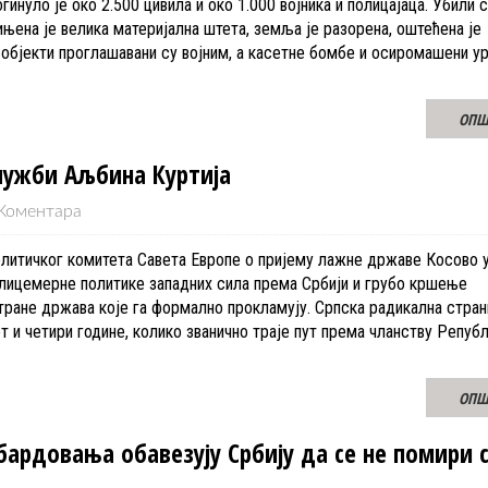
гинуло је око 2.500 цивила и око 1.000 војника и полицајаца. Убили с
чињена је велика материјална штета, земља је разорена, оштећена је
 објекти проглашавани су војним, а касетне бомбе и осиромашени ур
ОПШ
служби Аљбина Куртија
Коментара
итичког комитета Савета Европе о пријему лажне државе Косово у
к лицемерне политике западних сила према Србији и грубо кршење
тране држава које га формално прокламују. Српска радикална стран
т и четири године, колико званично траје пут према чланству Репуб
ОПШ
ардовања обавезују Србију да се не помири 