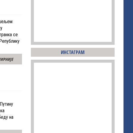
ешељем
ку
транка се
 Републику
ИНСТАГРАМ
ИРНИЈЕ
Путину
ска
беду на