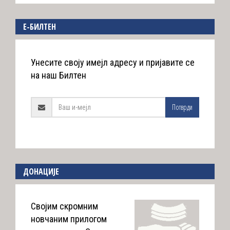
E-БИЛТЕН
Унесите своју имејл адресу и пријавите се
на наш Билтен
Потврди
ДОНАЦИЈЕ
Својим скромним
новчаним прилогом