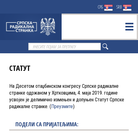
СРБ
SRB
СТАТУТ
На Десетом отаџбинском конгресу Српске радикалне
странке одржаном у Хртковцима, 4. маја 2019. године
усвојен је делимично измењен и допуњен Статут Српске
радикалне странке. (
Преузмите
)
ПОДЕЛИ СА ПРИЈАТЕЉИМА: