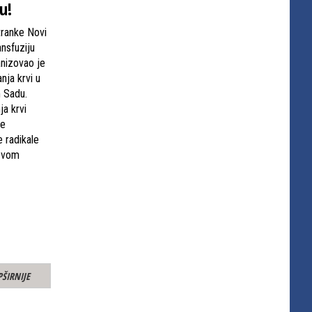
u!
tranke Novi
nsfuziju
anizovao je
nja krvi u
 Sadu.
a krvi
ve
 radikale
 ovom
PŠIRNIJE