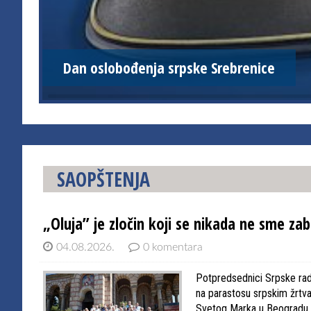
Dan oslobođenja srpske Srebrenice
SAOPŠTENJA
„Oluja” je zločin koji se nikada ne sme zab
04.08.2026.
0 komentara
Potpredsednici Srpske radi
na parastosu srpskim žrtvam
Svetog Marka u Beogradu. S