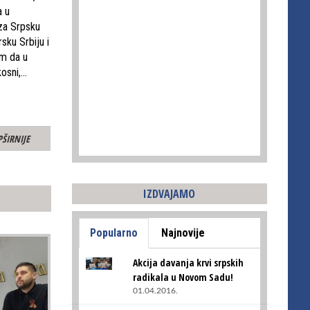
a u
 za Srpsku
sku Srbiju i
am da u
osni,…
PŠIRNIJE
IZDVAJAMO
Popularno
Najnovije
Akcija davanja krvi srpskih
radikala u Novom Sadu!
01.04.2016.