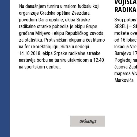
VOJISLA
Na današnjem turniru u malom fudbalu koji
RADIKA
organizuje Gradska opština Zvezdara,
povodom Dana opštine, ekipa Srpske
Svoj potpis
radikalne stranke pobedila je ekipu Grupe
ŠEŠELj – 
građana Mirijevo i ekipu Republičkog zavoda
možete overi
za statistiku. Protivničkim ekipama čestitamo
od 16 lokaci
na fer i korektnoj igri. Sutra u nedelju
lokacija V
14.10.2018. ekipa Srpske radikalne stranke
Barajevo 1
nastavlja borbu na turniru utakmicom u 12:40
Pogledaj n
na sportskom centru…
časova Zapl
mapama Vra
Markovića…
OPŠIRNIJE