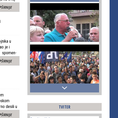
PŠIRNIJE
m
jnika u
o je i
od spomen-
PŠIRNIJE
ćem
rpskom
TVITER
rno desili u
PŠIRNIJE