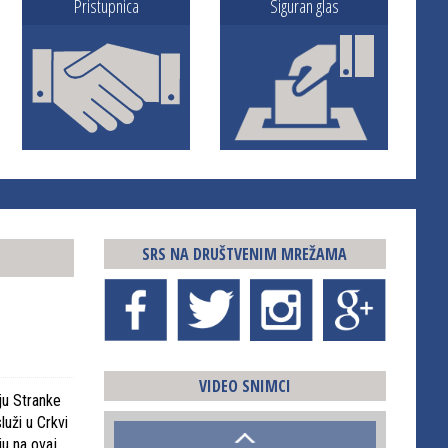
Pristupnica
Siguran glas
Aleksandar Šešelj sa delegacijom srpskih radikal
Bratuncu
SRS NA DRUŠTVENIM MREŽAMA
VIDEO SNIMCI
ju Stranke
luži u Crkvi
ju na ovaj