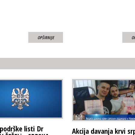
OPŠIRNIJE
O
podrške listi Dr
Akcija davanja krvi sr