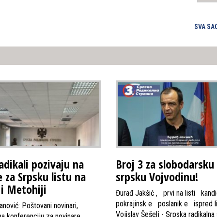
SVA SA
adikali pozivaju na
Broj 3 za slobodarsku 
e za Srpsku listu na
srpsku Vojvodinu!
i Metohiji
Đurađ Jakšić , prvi na listi kand
pokrajinsk e poslanik e ispred l
anović: Poštovani novinari,
Vojislav Šešelj - Srpska radikalna 
na konferenciju za novinare