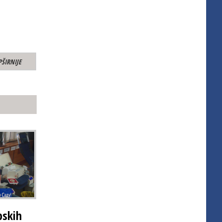
PŠIRNIJE
pskih