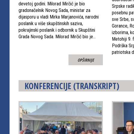
devetoj godini. Milorad Mirčić je bio
Srpske radi
gradonačelnik Novog Sada, ministar za
posebnu pa
dijasporu u vladi Mirka Marjanovića, narodni
sve Srbe, s
poslanik u više skupštinskih saziva,
Gorance, R
pokrajinski poslanik i odbornik u Skupštini
izborima, ko
Grada Novog Sada. Milorad Mirčić bio je…
Metohiji 9. 
Podrška Srp
patriotska 
OPŠIRNIJE
KONFERENCIJE
(TRANSKRIPT)