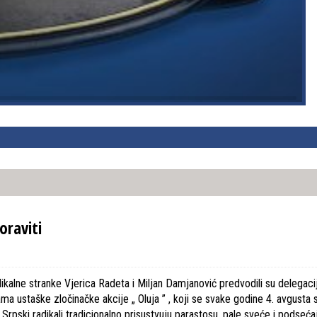
oraviti
kalne stranke Vjerica Radeta i Miljan Damjanović predvodili su delegaci
a ustaške zločinačke akcije „ Oluja ” , koji se svake godine 4. avgusta s
rpski radikali tradicionalno prisustvuju parastosu, pale sveće i podseća