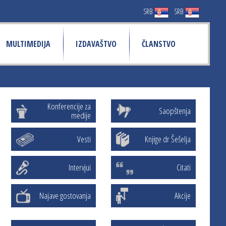
SRB
SRB
MULTIMEDIJA
IZDAVAŠTVO
ČLANSTVO
Konferencije za
Saopštenja
medije
Vesti
Knjige dr Šešelja
Intervjui
Citati
Najave gostovanja
Akcije