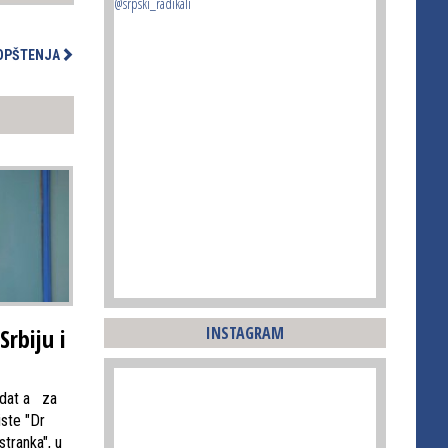
@srpski_radikali
OPŠTENJA
INSTAGRAM
Srbiju i
idat a za
iste "Dr
stranka", u