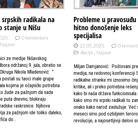
 srpskih radikala na
Probleme u pravosuđu 
o stanje u Nišu
hitno donošenje leks
specijalisa
025.
0 komentara
Najave
22.05.2025.
0 koment
Akcije
Najave
ici ze medije Nišavskog
bora održanoj 9. jula, obratio se
Miljan Damjanović: Poštovani pre
Okruga Nikola Mladenović: "
medija, na redovnoj konferenciji 
a postali su taoci male grupe
radikalne stranke mi iznosimo čin
ala kojima je očajnički potrebna
kritike, ali i preko potrebna rešenj
iko žude za pažnjom da sada
kako bi naša država funkcionisala 
še puta dnevno, blokiraju
kako smo mi srpski radikali to zam
gradske raskrsnice. Njihova
onako kako narod zaslužuje. Već
lja za pažnjom ide toliko daleko,
meseci smo pod ozbiljnim teror
afića do…
revolucije, a najosetljiviji delovi 