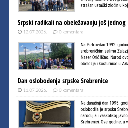
strašan ustaški zločin u k
Srpski radikali na obeležavanju još jedno
12.07.2026.
0 komentara
Na Petrovdan 1992. godine 
srebreničkim selima Zalazj
Naser Orić lično. Narod o
obeležja i kosturnice u Zal
Dan oslobođenja srpske Srebrenice
11.07.2026.
0 komentara
Na današnji dan 1995. go
oslobodila je srpsku Srebr
narodu, a i vaskolikoj javno
Srebrenici. Ove godine, u 