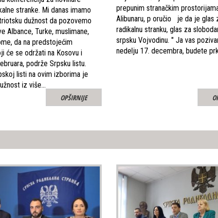
prepunim stranačkim prostorijam
kalne stranke. Mi danas imamo
Alibunaru, p oručio je da je glas
triotsku dužnost da pozovemo
radikalnu stranku, glas za slobodar
ve Albance, Turke, muslimane,
srpsku Vojvodinu. " Ja vas poziv
ome, da na predstojećim
nedelju 17. decembra, budete prk
ji će se održati na Kosovu i
februara, podrže Srpsku listu.
skoj listi na ovim izborima je
dužnost iz više…
OPŠIRNIJE
O