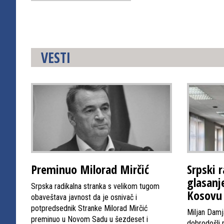
VESTI
Preminuo Milorad Mirčić
Srpski r
glasanj
Srpska radikalna stranka s velikom tugom
Kosovu 
obaveštava javnost da je osnivač i
potpredsednik Stranke Milorad Mirčić
Miljan Damj
preminuo u Novom Sadu u šezdeset i
dobrodošli 