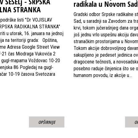
V ŠEŠELj - SRPSKA
radikala u Novom Sad
LNA STRANKA
Gradski odbor Srpske radikalne s
 podrške listi "Dr VOJISLAV
Sad, u saradnji sa Zavodom za tra
SRPSKA RADIKALNA STRANKA"
krvi, tokom jučerašnjeg dana org
ti u utorak, 16. januara na jednoj
još jednu vrlo uspešnu akciju dava
ja na teritoriji grada: Opština,
stranačkim prostorijama u Novom
reme Adresa Google Street View
Tokom akcije dobrovoljnog davanj
7-21 čas Miodraga Vukovića 2
sakupljeno je pedeset jedinica o
a gugl-mapama Voždovac 10-20
dragocene tečnosti, a novosadske
enjska 86 Pogledaj na gugl-
posebno raduje činjenica što se
čar 10-19 časova Svetozara
humanom povodu, iz akcije u…
OPŠIRNIJE
O