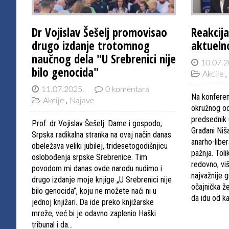
Dr Vojislav Šešelj promovisao
Reakcija
drugo izdanje trotomnog
aktueln
naučnog dela "U Srebrenici nije
10.07.2
bilo genocida"
Akcije
11.07.2025.
0 komentara
Na konferen
Akcije
Najave
okružnog od
predsednik 
Prof. dr Vojislav Šešelj: Dame i gospodo,
Građani Niš
Srpska radikalna stranka na ovaj način danas
anarho-liber
obeležava veliki jubilej, tridesetogodišnjicu
pažnja. Tol
oslobođenja srpske Srebrenice. Tim
redovno, vi
povodom mi danas ovde narodu nudimo i
najvažnije 
drugo izdanje moje knjige „U Srebrenici nije
očajnička že
bilo genocida”, koju ne možete naći ni u
da idu od k
jednoj knjižari. Da ide preko knjižarske
mreže, već bi je odavno zaplenio Haški
tribunal i da…