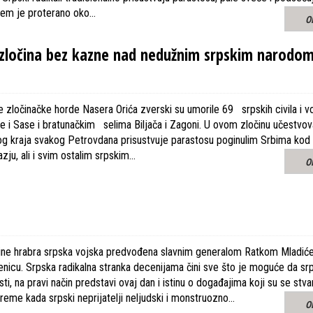
ojem je proterano oko…
O
g zločina bez kazne nad nedužnim srpskim narodo
zločinačke horde Nasera Orića zverski su umorile 69 srpskih civila i vo
e i Sase i bratunačkim selima Biljača i Zagoni. U ovom zločinu učestvova
vog kraja svakog Petrovdana prisustvuje parastosu poginulim Srbima k
azju, ali i svim ostalim srpskim…
O
dine hrabra srpska vojska predvođena slavnim generalom Ratkom Mladi
enicu. Srpska radikalna stranka decenijama čini sve što je moguće da s
sti, na pravi način predstavi ovaj dan i istinu o događajima koji su se stva
vreme kada srpski neprijatelji neljudski i monstruozno…
O