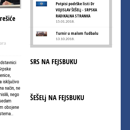
Potpisi podrške listi Dr
VOJISLAV ŠEŠELj - SRPSKA
RADIKALNA STRANKA
rešiće
15.01.2018.
Turnir u malom fudbalu
13.10.2018.
ara
SRS NA FEJSBUKU
dstavnici
Srpske
jenice,
a isključivo
na način, ne
islili, nego
ŠEŠELj NA FEJSBUKU
 sedam
om obojene
sistema…