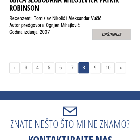
ROBINSON
Recenzenti: Tomislav Nikolić i Aleksandar Vučić
Autor predgovora: Ognjen Mihajlović
Godina izdanja: 2007.
OPŠIRNIJE
«
3
4
5
6
7
8
9
10
»
ZNATE NEŠTO ŠTO MI NE ZNAMO?
KONTAKTIRAJTE NAS