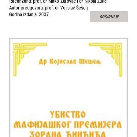
Recenzenti: prof. dr Mirko Zurovac i dr Nikola Žutić
Autor predgovora: prof. dr Vojislav Šešelj
Godina izdanja: 2007.
OPŠIRNIJE