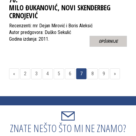
MILO ĐUKANOVIĆ, NOVI SKENDERBEG
CRNOJEVIĆ
Recenzenti: mr Dejan Mirović i Boris Aleksić
Autor predgovora: Duško Sekulić
Godina izdanja: 2011.
OPŠIRNIJE
«
2
3
4
5
6
7
8
9
»
ZNATE NEŠTO ŠTO MI NE ZNAMO?