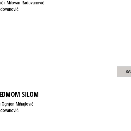
ić i Milovan Radovanović
adovanović
OP
 SEDMOM SILOM
i Ognjen Mihajlović
adovanović