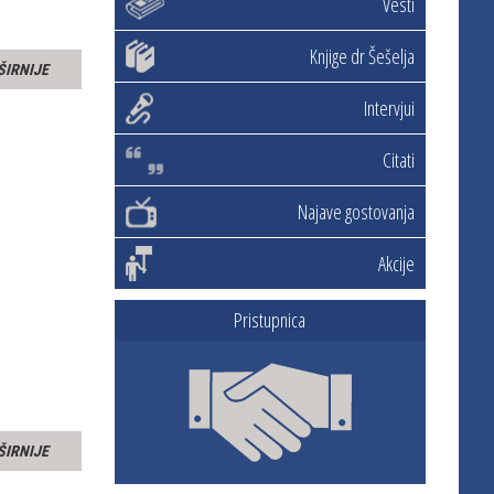
Vesti
Knjige dr Šešelja
ŠIRNIJE
Intervjui
Citati
Najave gostovanja
Akcije
Pristupnica
ŠIRNIJE