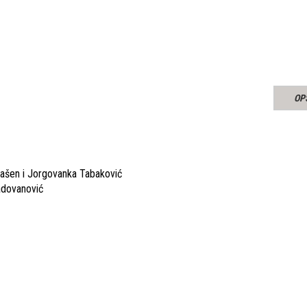
OP
lašen i Jorgovanka Tabaković
adovanović