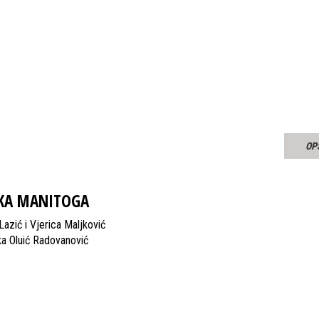
OP
KA MANITOGA
azić i Vjerica Maljković
a Oluić Radovanović