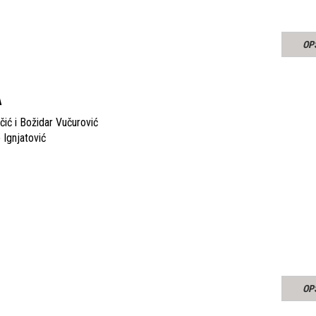
OP
A
ić i Božidar Vučurović
 Ignjatović
OP