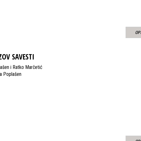
OP
ZOV SAVESTI
ašen i Ratko Marčetić
la Poplašen