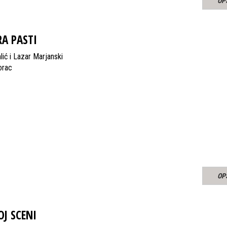
OP
A PASTI
ić i Lazar Marjanski
orac
OP
J SCENI