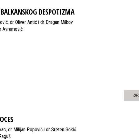
 BALKANSKOG DESPOTIZMA
vić, dr Oliver Antić i dr Dragan Milkov
n Avramović
OP
ROCES
ac, dr Milijan Popović i dr Sreten Sokić
 Raguš