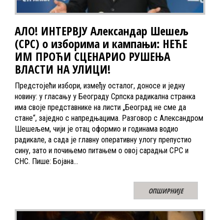
АЛО! ИНТЕРВЈУ Александар Шешељ
(СРС) о изборима и кампањи: НЕЋЕ
ИМ ПРОЋИ СЦЕНАРИО РУШЕЊА
ВЛАСТИ НА УЛИЦИ!
Предстојећи избори, између осталог, доносе и једну
новину: у гласању у Београду Српска радикална странка
има своје представнике на листи „Београд не сме да
стане“, заједно с напредњацима. Разговор с Александром
Шешељем, чији је отац оформио и годинама водио
радикале, а сада је главну оперативну улогу препустио
сину, зато и почињемо питањем о овој сарадњи СРС и
СНС. Пише: Бојана…
ОПШИРНИЈЕ