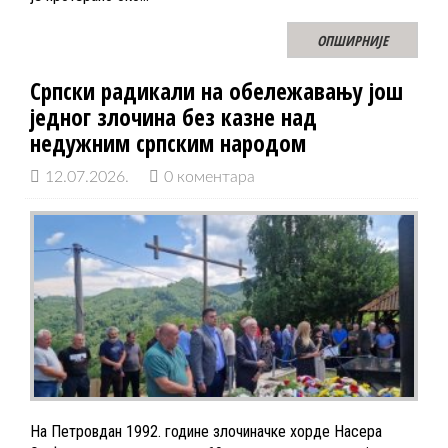
ОПШИРНИЈЕ
Српски радикали на обележавању још
једног злочина без казне над
недужним српским народом
12.07.2026.
0 коментара
На Петровдан 1992. године злочиначке хорде Насера