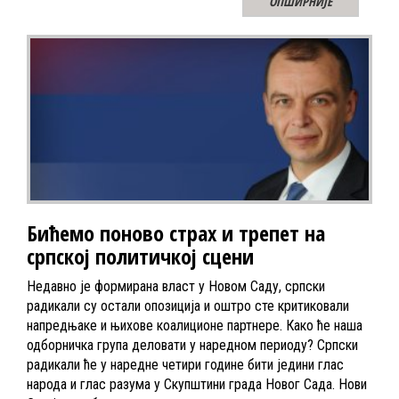
ОПШИРНИЈЕ
Бићемо поново страх и трепет на
српској политичкој сцени
Недавно је формирана власт у Новом Саду, српски
радикали су остали опозиција и оштро сте критиковали
напредњаке и њихове коалиционе партнере. Како ће наша
одборничка група деловати у наредном периоду? Српски
радикали ће у наредне четири године бити једини глас
народа и глас разума у Скупштини града Новог Сада. Нови