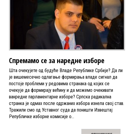
Спремамо се за наредне изборе
Шта очекујете од будуће Владе Републике Србије? Да ли
је вишемесечно одлагање формирања владе сигнал да
постоје проблеми у редовима странака од којих се
очекује да формирају већину и да можемо очекивати
ванредне парламентарне изборе? Српска радикална
странка је одмах после одржаних избора изнела свој став.
Тражили смо од Уставног суда да поништи Извештај
Републичке изборне комисије о…