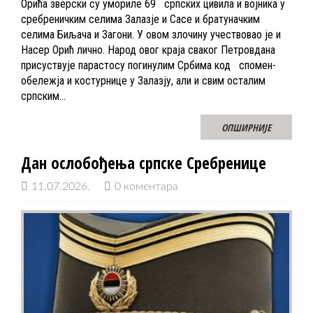
Орића зверски су умориле 69 српских цивила и војника у
сребреничким селима Залазје и Сасе и братуначким
селима Биљача и Загони. У овом злочину учествовао је и
Насер Орић лично. Народ овог краја сваког Петровдана
присуствује парастосу погинулим Србима код спомен-
обележја и костурнице у Залазју, али и свим осталим
српским…
ОПШИРНИЈЕ
Дан ослобођења српске Сребренице
11.07.2026.
0 коментара