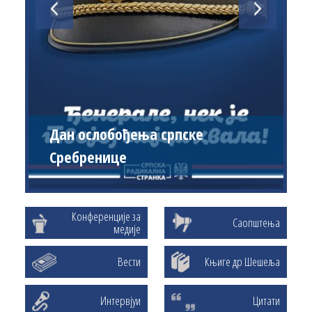
Дан ослобођења српске
Сребренице
Конференције за
Саопштења
медије
Вести
Књиге др Шешеља
Интервјуи
Цитати