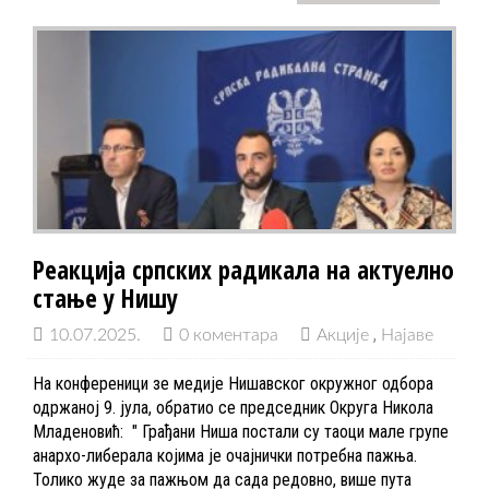
Реакција српских радикала на актуелно
стање у Нишу
10.07.2025.
0 коментара
Акције
Најаве
На конференици зе медије Нишавског окружног одбора
одржаној 9. јула, обратио се председник Округа Никола
Младеновић: " Грађани Ниша постали су таоци мале групе
анархо-либерала којима је очајнички потребна пажња.
Толико жуде за пажњом да сада редовно, више пута