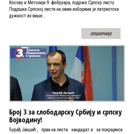
Косову и Метохији 9. фебруара, подрже Српску листу.
Подршка Српској листи на овим изборима је патриотска
дужност из више…
ОПШИРНИЈЕ
Број 3 за слободарску Србију и српску
Војводину!
Ђурађ Јакшић , први на листи кандидат а за покрајинск