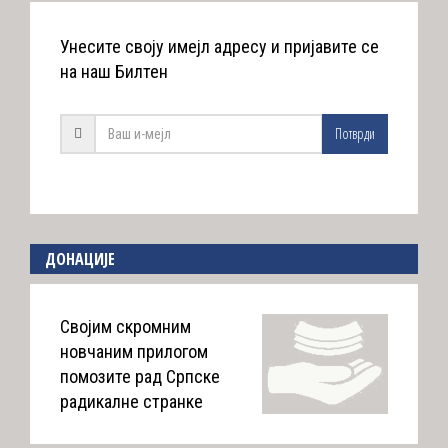
Унесите своју имејл адресу и пријавите се
на наш Билтен
Потврди
ДОНАЦИЈЕ
Својим скромним
новчаним прилогом
помозите рад Српске
радикалне странке