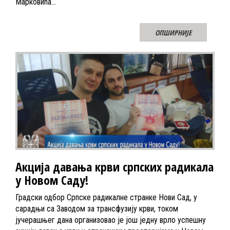
Марковића…
ОПШИРНИЈЕ
Акција давања крви српских радикала
у Новом Саду!
Градски одбор Српске радикалне странке Нови Сад, у
сарадњи са Заводом за трансфузију крви, током
јучерашњег дана организовао је још једну врло успешну