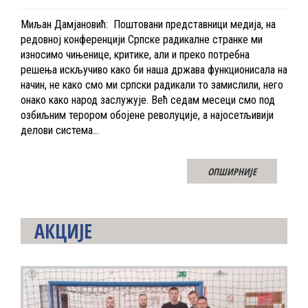
Миљан Дамјановић: Поштовани представници медија, на
редовној конференцији Српске радикалне странке ми
износимо чињенице, критике, али и преко потребна
решења искључиво како би наша држава функционисала на
начин, не како смо ми српски радикали то замислили, него
онако како народ заслужује. Већ седам месеци смо под
озбиљним терором обојене револуције, а најосетљивији
делови система…
ОПШИРНИЈЕ
АКЦИЈЕ