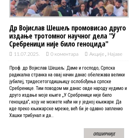
Др Војислав Шешељ промовисао друго
издање тротомног научног дела "У
Сребреници није било геноцида"
11.07.2025.
0 коментара
Акције
Најаве
Проф. др Војислав Шешељ: Даме и господо, Српска
радикална странка на овај начин данас обележава велики
јубилеј, тридесетогодишњицу ослобођења српске
Сребренице. Тим поводом ми данас овде народу нудимо и
друго издање моје књиге „У Сребреници није било
геноцида”, коју не можете наћи ни у једној књижари. Да
иде преко књижарске мреже, већ би је одавно запленио
Хашки трибунал и да…
ОПШИРНИЈЕ