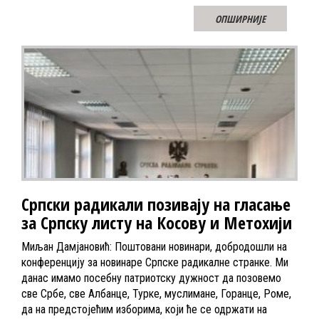
ОПШИРНИЈЕ
Српски радикали позивају на гласање
за Српску листу на Косову и Метохији
Миљан Дамјановић: Поштовани новинари, добродошли на
конференцију за новинаре Српске радикалне странке. Ми
данас имамо посебну патриотску дужност да позовемо
све Србе, све Албанце, Турке, муслимане, Горанце, Роме,
да на предстојећим изборима, који ће се одржати на