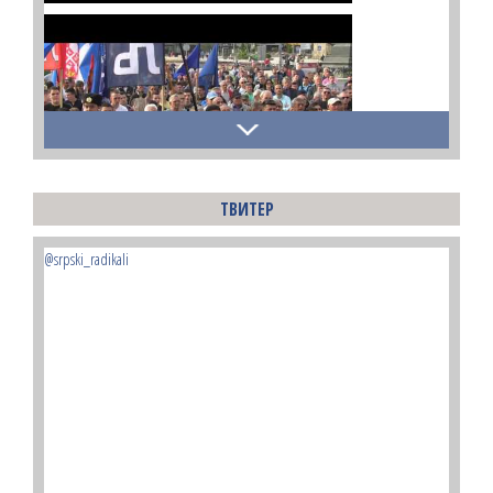
ТВИТЕР
@srpski_radikali