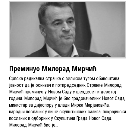
Преминуо Милорад Мирчић
Српска радикална странка с великом тугом обавештава
јавност да је оснивач и потпредседник Странке Милорад
Мирчић преминуо у Новом Саду у шездесет и деветој
години. Милорад Мирчић је био градоначелник Новог Сада,
министар за дијаспору у влади Мирка Марјановића,
народни посланик у више скупштинских сазива, покрајински
посланик и одборник у Скупштини Града Новог Сада.
Милорад Мирчић био је…