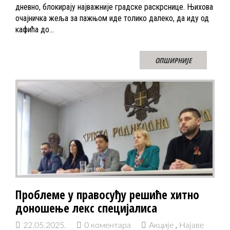
дневно, блокирају најважније градске раскрснице. Њихова
очајничка жеља за пажњом иде толико далеко, да иду од
кафића до…
ОПШИРНИЈЕ
Проблеме у правосуђу решиће хитно
доношење лекс специјалиса
22.05.2025.
0 коментара
Акције
Најаве