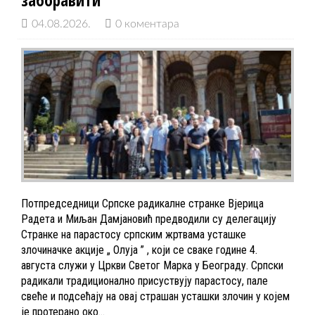
заборавити
04.08.2026.
0 коментара
Потпредседници Српске радикалне странке Вјерица
Радета и Миљан Дамјановић предводили су делегацију
Странке на парастосу српским жртвама усташке
злочиначке акције „ Олуја ” , који се сваке године 4.
августа служи у Цркви Светог Марка у Београду. Српски
радикали традиционално присуствују парастосу, пале
свеће и подсећају на овај страшан усташки злочин у којем
је протерано око…