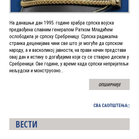
На данашњи дан 1995. године храбра српска војска
предвођена славним генералом Ратком Младићем
ослободила је српску Сребреницу. Српска радикална
странка деценијама чини све што је могуће да српском
народу, а и васколикој јавности, на прави начин представи
овај дан и истину о догађајима који су се стварно десили у
Сребреници. Ове године, у време када српски непријатељи
нељудски и монструозно…
ОПШИРНИЈЕ
СВА САОПШТЕЊА
ВЕСТИ