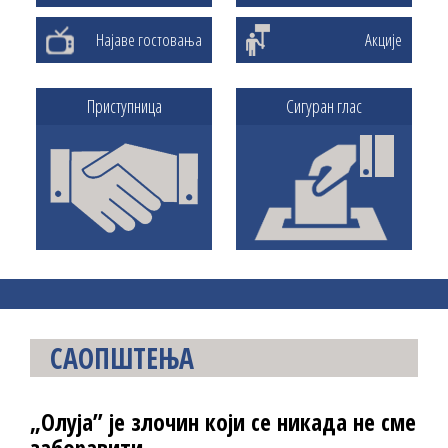
Најаве гостовања
Акције
Приступница
Сигуран глас
САОПШТЕЊА
„Олуја” је злочин који се никада не сме