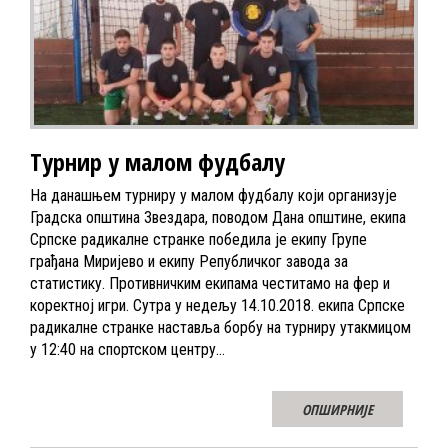
Турнир у малом фудбалу
На данашњем турниру у малом фудбалу који организује
Градска општина Звездара, поводом Дана општине, екипа
Српске радикалне странке победила је екипу Групе
грађана Миријево и екипу Републичког завода за
статистику. Противничким екипама честитамо на фер и
коректној игри. Сутра у недељу 14.10.2018. екипа Српске
радикалне странке наставља борбу на турниру утакмицом
у 12:40 на спортском центру…
ОПШИРНИЈЕ