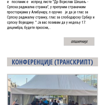
е посланик е испред листе "Др Војислав Шешељ -
Српска радикална странка", у препуним страначким
просторијама у Алибунару, п оручио је да је глас за
Српску радикалну странку, глас за слободарску Србију и
српску Војводину. " Ја вас позивам да у недељу 17.
децембра, будете пркосни,…
ОПШИРНИЈЕ
КОНФЕРЕНЦИЈЕ
(ТРАНСКРИПТ)