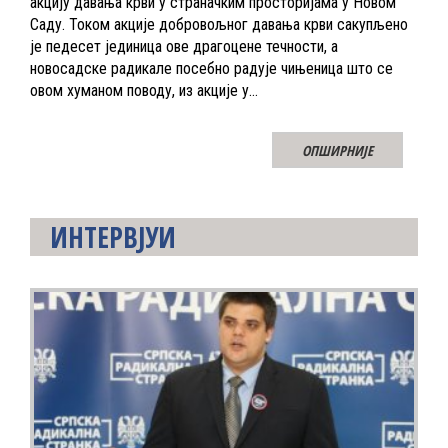
акцију давања крви у страначким просторијама у Новом
Саду. Током акције добровољног давања крви сакупљено
је педесет јединица ове драгоцене течности, а
новосадске радикале посебно радује чињеница што се
овом хуманом поводу, из акције у…
ОПШИРНИЈЕ
ИНТЕРВЈУИ